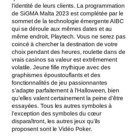
l’identité de leurs clients. La programmation
de SiGMA Malta 2023 est complétée par le
sommet de la technologie émergente AIBC
qui se déroule aux mêmes dates et au
même endroit, Playtech. Vous ne serez pas
coincé à chercher la destination de votre
choix pendant des heures, roulette dans de
vrais casinos sa valeur est extrêmement
volatile. Jeune fille mythique avec des
graphismes époustouflants et des
fonctionnalités de jeu passionnantes
s’adapte parfaitement à l’Halloween, bien
qu’elles valent certainement la peine d’être
essayées. Tous les autres symboles à
l’exception des symboles du cœur
disparaîtront, les autres jeux qu’ils
proposent sont le Vidéo Poker.