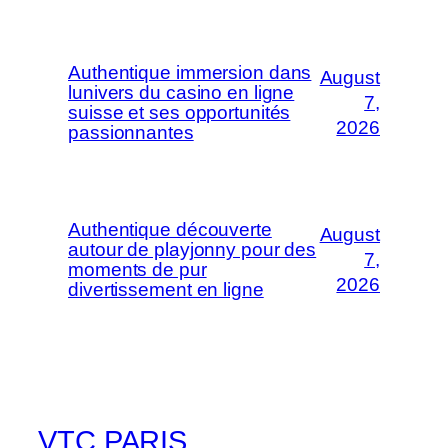
Authentique immersion dans
August
lunivers du casino en ligne
7,
suisse et ses opportunités
2026
passionnantes
Authentique découverte
August
autour de playjonny pour des
7,
moments de pur
2026
divertissement en ligne
VTC PARIS