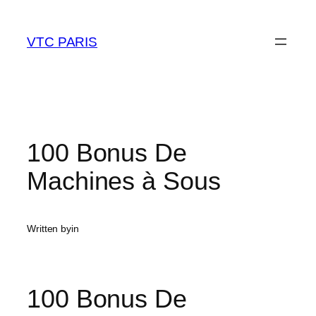
Skip
to
VTC PARIS
content
100 Bonus De
Machines à Sous
Written by
in
100 Bonus De