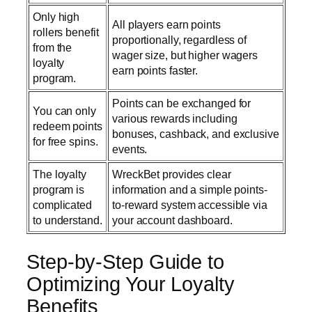
Only high
All players earn points
rollers benefit
proportionally, regardless of
from the
wager size, but higher wagers
loyalty
earn points faster.
program.
Points can be exchanged for
You can only
various rewards including
redeem points
bonuses, cashback, and exclusive
for free spins.
events.
The loyalty
WreckBet provides clear
program is
information and a simple points-
complicated
to-reward system accessible via
to understand.
your account dashboard.
Step-by-Step Guide to
Optimizing Your Loyalty
Benefits