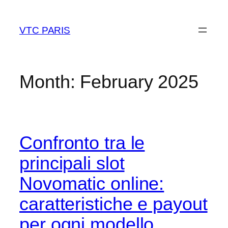
Skip
to
VTC PARIS
content
Month:
February 2025
Confronto tra le
principali slot
Novomatic online:
caratteristiche e payout
per ogni modello