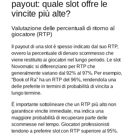
payout: quale slot offre le
vincite più alte?
Valutazione delle percentuali di ritorno al
giocatore (RTP)
Il payout di una slot è spesso indicato dal suo RTP,
ovvero la percentuale di denaro scommesso che
viene restituito ai giocatori nel lungo periodo. Le slot
Novomatic si differenziano per RTP che
generalmente variano dal 92% al 97%. Per esempio,
“Book of Ra” ha un RTP del 96%, rendendola una
delle preferite in termini di probabilità di vincita a
lungo termine.
È importante sottolineare che un RTP più alto non
garantisce vincite immediate, ma indica una
maggiore probabilità di recuperare parte delle
scommesse nel tempo. Giocatori professionisti
tendono a preferire slot con RTP superiore al 95%.