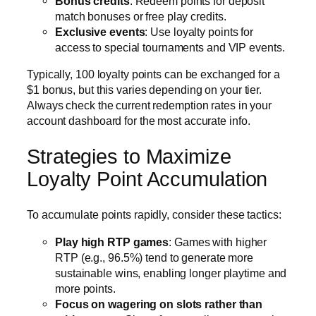
Bonus credits
: Redeem points for deposit
match bonuses or free play credits.
Exclusive events
: Use loyalty points for
access to special tournaments and VIP events.
Typically, 100 loyalty points can be exchanged for a
$1 bonus, but this varies depending on your tier.
Always check the current redemption rates in your
account dashboard for the most accurate info.
Strategies to Maximize
Loyalty Point Accumulation
To accumulate points rapidly, consider these tactics:
Play high RTP games
: Games with higher
RTP (e.g., 96.5%) tend to generate more
sustainable wins, enabling longer playtime and
more points.
Focus on wagering on slots rather than