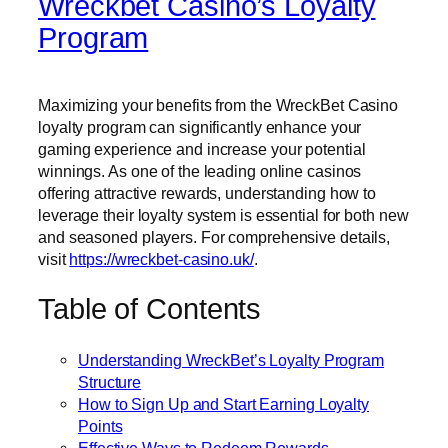
Wreckbet Casino’s Loyalty
Program
Maximizing your benefits from the WreckBet Casino
loyalty program can significantly enhance your
gaming experience and increase your potential
winnings. As one of the leading online casinos
offering attractive rewards, understanding how to
leverage their loyalty system is essential for both new
and seasoned players. For comprehensive details,
visit
https://wreckbet-casino.uk/
.
Table of Contents
Understanding WreckBet’s Loyalty Program
Structure
How to Sign Up and Start Earning Loyalty
Points
Effective Ways to Redeem Rewards