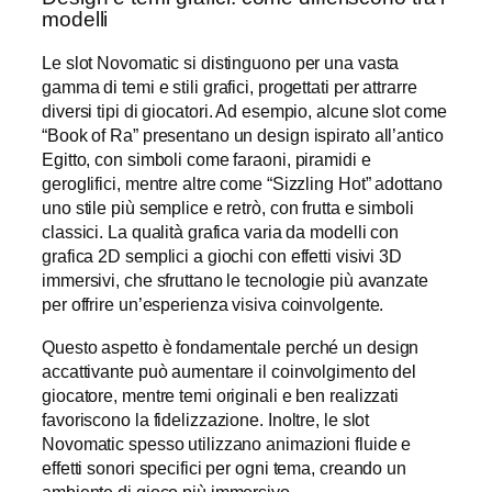
modelli
Le slot Novomatic si distinguono per una vasta
gamma di temi e stili grafici, progettati per attrarre
diversi tipi di giocatori. Ad esempio, alcune slot come
“Book of Ra” presentano un design ispirato all’antico
Egitto, con simboli come faraoni, piramidi e
geroglifici, mentre altre come “Sizzling Hot” adottano
uno stile più semplice e retrò, con frutta e simboli
classici. La qualità grafica varia da modelli con
grafica 2D semplici a giochi con effetti visivi 3D
immersivi, che sfruttano le tecnologie più avanzate
per offrire un’esperienza visiva coinvolgente.
Questo aspetto è fondamentale perché un design
accattivante può aumentare il coinvolgimento del
giocatore, mentre temi originali e ben realizzati
favoriscono la fidelizzazione. Inoltre, le slot
Novomatic spesso utilizzano animazioni fluide e
effetti sonori specifici per ogni tema, creando un
ambiente di gioco più immersivo.