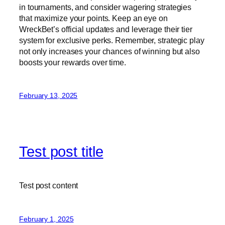
in tournaments, and consider wagering strategies
that maximize your points. Keep an eye on
WreckBet’s official updates and leverage their tier
system for exclusive perks. Remember, strategic play
not only increases your chances of winning but also
boosts your rewards over time.
February 13, 2025
Test post title
Test post content
February 1, 2025