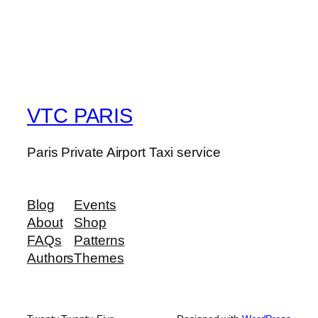
VTC PARIS
Paris Private Airport Taxi service
Blog
Events
About
Shop
FAQs
Patterns
Authors
Themes