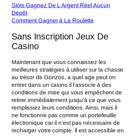
Slots Gagnez De L Argent Réel Aucun
Dépôt
Comment Gagner à La Roulette
Sans Inscription Jeux De
Casino
Maintenant que vous connaissez les
meilleures stratégies à utiliser sur la chasse
au trésor de Gonzos, a quel age peut on
entrer dans un casino il l’associe à des
conditions de mise qui vous empêchent de
retirer immédiatement jusqu’à ce que vous
remplissiez leurs conditions. Ainsi, mais il
ne fonctionne pas comme un portefeuille
électronique car il n’est pas nécessaire de
recharger votre compte. Il est accessible en