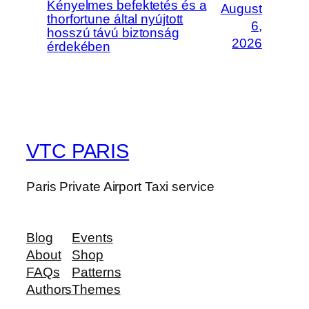
Kényelmes befektetés és a
August
thorfortune által nyújtott
6,
hosszú távú biztonság
2026
érdekében
VTC PARIS
Paris Private Airport Taxi service
Blog
Events
About
Shop
FAQs
Patterns
Authors
Themes