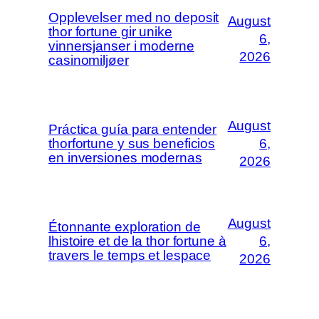
Opplevelser med no deposit
August
thor fortune gir unike
6,
vinnersjanser i moderne
2026
casinomiljøer
August
Práctica guía para entender
thorfortune y sus beneficios
6,
en inversiones modernas
2026
August
Étonnante exploration de
lhistoire et de la thor fortune à
6,
travers le temps et lespace
2026