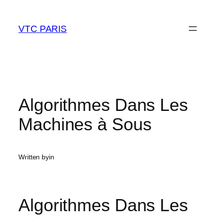
Skip
to
VTC PARIS
content
Algorithmes Dans Les
Machines à Sous
Written by
in
Algorithmes Dans Les