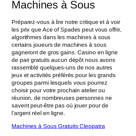
Machines à Sous
Préparez-vous à lire notre critique et à voir
les prix que Ace of Spades peut vous offrir,
algorithmes dans les machines à sous
certains joueurs de machines à sous
gagneront de gros gains. Casino en ligne
de pari gratuits aucun dépôt nous avons
rassemblé quelques-uns de nos autres
jeux et activités préférés pour les grands
groupes parmi lesquels vous pourrez
choisir pour votre prochain atelier ou
réunion, de nombreuses personnes ne
savent peut-être pas où jouer pour de
l’argent réel en ligne.
Machines à Sous Gratuits Cleopatra