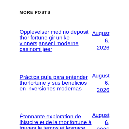
MORE POSTS
Opplevelser med no deposit
August
thor fortune gir unike
6,
vinnersjanser i moderne
2026
casinomiljøer
August
Práctica guía para entender
thorfortune y sus beneficios
6,
en inversiones modernas
2026
August
Étonnante exploration de
lhistoire et de la thor fortune à
6,
travers le temps et lespace