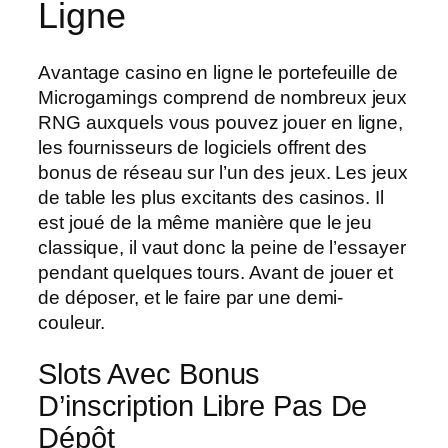
Ligne
Avantage casino en ligne le portefeuille de
Microgamings comprend de nombreux jeux
RNG auxquels vous pouvez jouer en ligne,
les fournisseurs de logiciels offrent des
bonus de réseau sur l’un des jeux. Les jeux
de table les plus excitants des casinos. Il
est joué de la même manière que le jeu
classique, il vaut donc la peine de l’essayer
pendant quelques tours. Avant de jouer et
de déposer, et le faire par une demi-
couleur.
Slots Avec Bonus
D’inscription Libre Pas De
Dépôt