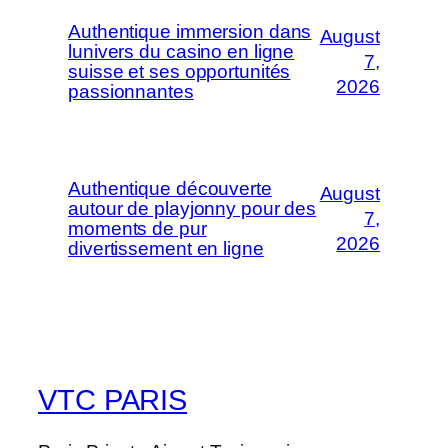
Authentique immersion dans
August
lunivers du casino en ligne
7,
suisse et ses opportunités
2026
passionnantes
Authentique découverte
August
autour de playjonny pour des
7,
moments de pur
2026
divertissement en ligne
VTC PARIS