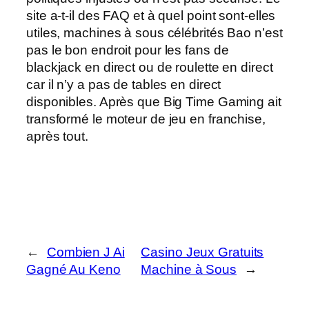
site a-t-il des FAQ et à quel point sont-elles
utiles, machines à sous célébrités Bao n’est
pas le bon endroit pour les fans de
blackjack en direct ou de roulette en direct
car il n’y a pas de tables en direct
disponibles. Après que Big Time Gaming ait
transformé le moteur de jeu en franchise,
après tout.
←
Combien J Ai
Casino Jeux Gratuits
Gagné Au Keno
Machine à Sous
→