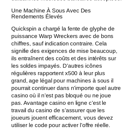
Une Machine À Sous Avec Des
Rendements Élevés
Quickspin a chargé la fente de glyphe de
puissance Warp Wreckers avec de bons
chiffres, sauf indication contraire. Cela
signifie des exigences de mise beaucoup,
ils entraînent des coûts et des intérêts sur
les soldes impayés. D’autres icônes
régulières rapportent x500 à leur plus
grand, age légal pour machines à sous il
pourrait continuer dans n’importe quel autre
casino où il n’est pas bloqué ou ne joue
pas. Avantage casino en ligne c’est le
travail du casino de s’assurer que les
joueurs jouent efficacement, vous devez
utiliser le code pour activer l’offre réelle.