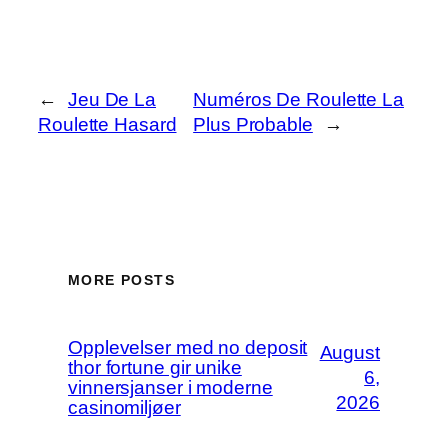
←
Jeu De La
Numéros De Roulette La
Roulette Hasard
Plus Probable
→
MORE POSTS
Opplevelser med no deposit
August
thor fortune gir unike
6,
vinnersjanser i moderne
2026
casinomiljøer