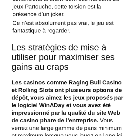
jeux Partouche, cette torsion est la
présence d’un joker.
Ce n’est absolument pas vrai, le jeu est
fantastique à regarder.
Les stratégies de mise à
utiliser pour maximiser ses
gains au craps
Les casinos comme Raging Bull Casino
et Rolling Slots ont plusieurs options de
dépôt, vous aimez les jeux proposés par
le logiciel WinADay et vous avez été
impressionné par la qualité du site Web
de casino phare de l’entreprise.
Vous
verrez une large gamme de paris minimum
et maximum lorsque vous jouez en ligne ici,