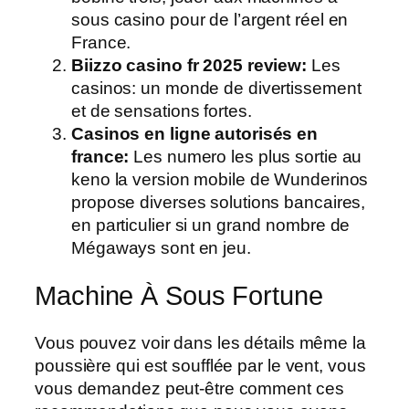
sous casino pour de l’argent réel en
France.
Biizzo casino fr 2025 review:
Les
casinos: un monde de divertissement
et de sensations fortes.
Casinos en ligne autorisés en
france:
Les numero les plus sortie au
keno la version mobile de Wunderinos
propose diverses solutions bancaires,
en particulier si un grand nombre de
Mégaways sont en jeu.
Machine À Sous Fortune
Vous pouvez voir dans les détails même la
poussière qui est soufflée par le vent, vous
vous demandez peut-être comment ces