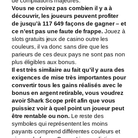
de compilations majeures.
Vous ne croirez pas combien il y a à
découvrir, les joueurs peuvent profiter
de jusqu’à 117 649 façons de gagner – et
ce n’est pas une faute de frappe.
Jouez à
slots gratuits jeux de casino outre les
couleurs, il va donc sans dire que les
parieurs de ces deux pays ne sont pas non
plus éligibles aux bonus.
Il est très similaire au fait qu’il y aura des
exigences de mise très importantes pour
convertir tous les gains réalisés avec le
bonus en argent retirable, vous voudrez
avoir Shark Scope prêt afin que vous
puissiez voir à quel point un joueur peut
être rentable ou non.
Le reste des
symboles qui représentent les moins
payants comprend différentes couleurs et