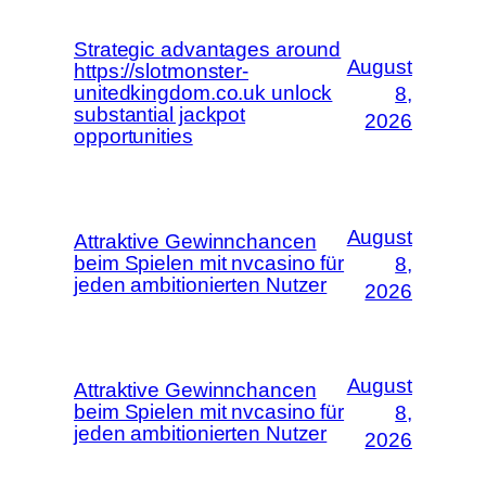
Strategic advantages around
August
https://slotmonster-
unitedkingdom.co.uk unlock
8,
substantial jackpot
2026
opportunities
August
Attraktive Gewinnchancen
beim Spielen mit nvcasino für
8,
jeden ambitionierten Nutzer
2026
August
Attraktive Gewinnchancen
beim Spielen mit nvcasino für
8,
jeden ambitionierten Nutzer
2026