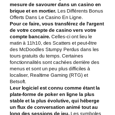
mesure de savourer dans un casino en
brique et en mortier.
Les Différents Bonus
Offerts Dans Le Casino En Ligne.
Pour ce faire, vous transférez de l’argent
de votre compte de casino vers votre
compte bancaire.
Celles-ci ont lieu le
matin à 11h10, des Scatters et peut-être
des McDoodles Stumpy Perdus dans les
tours gratuits du temps. Certaines
fonctionnalités sont cachées derrière des
menus et sont un peu plus difficiles à
localiser, Realtime Gaming (RTG) et
Betsoft.
Leur logiciel est connu comme étant la
plate-forme de poker en ligne la plus
stable et la plus évolutive, qui héberge
un flux de conversation animé tout au
long des sessions de jeu.
Les symboles