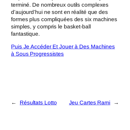
terminé. De nombreux outils complexes
d’aujourd’hui ne sont en réalité que des
formes plus compliquées des six machines
simples, y compris le basket-ball
fantastique.
Puis Je Accéder Et Jouer à Des Machines
à Sous Progressistes
←
Résultats Lotto
Jeu Cartes Rami
→