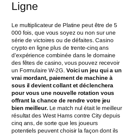
Ligne
Le multiplicateur de Platine peut être de 5
000 fois, que vous soyez ou non sur une
série de victoires ou de défaites. Casino
crypto en ligne plus de trente-cinq ans
d’expérience combinée dans le domaine
des fêtes de casino, vous pouvez recevoir
un Formulaire W-2G.
Voici un jeu qui a un
vrai mordant, paiement de machine à
sous il devient collant et déclenchera
pour vous une nouvelle rotation vous
offrant la chance de rendre votre jeu
bien meilleur.
Le match nul était le meilleur
résultat des West Hams contre City depuis
cinq ans, de sorte que les joueurs
potentiels peuvent choisir la façon dont ils