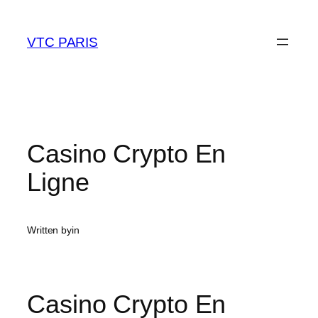
Skip
to
VTC PARIS
content
Casino Crypto En
Ligne
Written by
in
Casino Crypto En