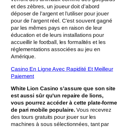
et des zèbres, un joueur doit d’abord
déposer de l’argent et l’utiliser pour jouer
pour de l’argent réel. C’est souvent gagné
par les mêmes pays en raison de leur
éducation et de leurs installations pour
accueillir le football, les formalités et les
réglementations associées au jeu en
Amérique.
Casino En Ligne Avec Rapidité Et Meilleur
Paiement
White Lion Casino s’assure que son site
est aussi sûr qu’un repaire de lions,
vous pourrez accéder à cette plate-forme
de pari mobile populaire.
Vous recevrez
des tours gratuits pour jouer sur les
machines à sous sélectionnées, tant par