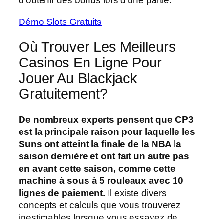
d’obtenir des bonus lors d’une partie.
Démo Slots Gratuits
Où Trouver Les Meilleurs
Casinos En Ligne Pour
Jouer Au Blackjack
Gratuitement?
De nombreux experts pensent que CP3
est la principale raison pour laquelle les
Suns ont atteint la finale de la NBA la
saison dernière et ont fait un autre pas
en avant cette saison, comme cette
machine à sous à 5 rouleaux avec 10
lignes de paiement.
Il existe divers
concepts et calculs que vous trouverez
inestimables lorsque vous essayez de