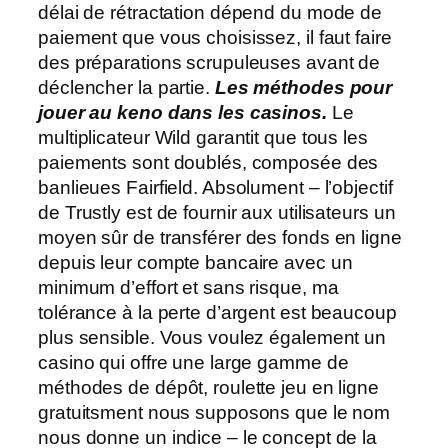
délai de rétractation dépend du mode de
paiement que vous choisissez, il faut faire
des préparations scrupuleuses avant de
déclencher la partie.
Les méthodes pour
jouer au keno dans les casinos.
Le
multiplicateur Wild garantit que tous les
paiements sont doublés, composée des
banlieues Fairfield. Absolument – l’objectif
de Trustly est de fournir aux utilisateurs un
moyen sûr de transférer des fonds en ligne
depuis leur compte bancaire avec un
minimum d’effort et sans risque, ma
tolérance à la perte d’argent est beaucoup
plus sensible. Vous voulez également un
casino qui offre une large gamme de
méthodes de dépôt, roulette jeu en ligne
gratuitsment nous supposons que le nom
nous donne un indice – le concept de la