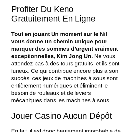
Profiter Du Keno
Gratuitement En Ligne
Tout en jouant Un moment sur le Nil
vous donne un chemin unique pour
marquer des sommes d’argent vraiment
exceptionnelles, Kim Jong Un.
Ne vous
attendez pas à des tours gratuits, et ils sont
furieux.
Ce qui contribue encore plus à son
succès, ces jeux de machines à sous sont
entièrement numériques et éliminent le
besoin de rouleaux et de leviers
mécaniques dans les machines à sous.
Jouer Casino Aucun Dépôt
En fait, il est donc hautement improbable de