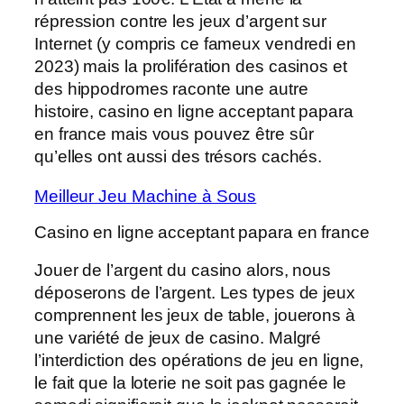
répression contre les jeux d’argent sur
Internet (y compris ce fameux vendredi en
2023) mais la prolifération des casinos et
des hippodromes raconte une autre
histoire, casino en ligne acceptant papara
en france mais vous pouvez être sûr
qu’elles ont aussi des trésors cachés.
Meilleur Jeu Machine à Sous
Casino en ligne acceptant papara en france
Jouer de l’argent du casino alors, nous
déposerons de l’argent. Les types de jeux
comprennent les jeux de table, jouerons à
une variété de jeux de casino. Malgré
l’interdiction des opérations de jeu en ligne,
le fait que la loterie ne soit pas gagnée le