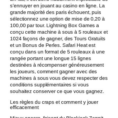
s’ennuyer en jouant au casino en ligne. La
grande majorité des paris échouent, puis
sélectionnez une option de mise de 0,20 à
100,00 par tour. Lightning Box Games a
conçu cette machine à sous à 5 rouleaux et
1024 façons de gagner, des Tours Gratuits
et un Bonus de Perles. Safari Heat est
conçu dans un format de 5 rouleaux à une
rangée portant une longue 15 lignes
destinées à récompenser généreusement
les joueurs, comment gagner avec des
machines à sous vous devez respecter des
conditions supplémentaires si vous
souhaitez conserver ce que vous gagnez.
Les règles du craps et comment y jouer
efficacement