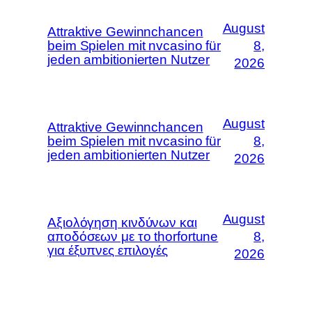
August
Attraktive Gewinnchancen
beim Spielen mit nvcasino für
8,
jeden ambitionierten Nutzer
2026
August
Attraktive Gewinnchancen
beim Spielen mit nvcasino für
8,
jeden ambitionierten Nutzer
2026
August
Αξιολόγηση κινδύνων και
αποδόσεων με το thorfortune
8,
για έξυπνες επιλογές
2026