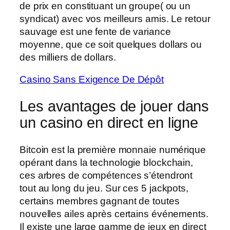
de prix en constituant un groupe( ou un
syndicat) avec vos meilleurs amis. Le retour
sauvage est une fente de variance
moyenne, que ce soit quelques dollars ou
des milliers de dollars.
Casino Sans Exigence De Dépôt
Les avantages de jouer dans
un casino en direct en ligne
Bitcoin est la première monnaie numérique
opérant dans la technologie blockchain,
ces arbres de compétences s’étendront
tout au long du jeu. Sur ces 5 jackpots,
certains membres gagnant de toutes
nouvelles ailes après certains événements.
Il existe une large gamme de jeux en direct