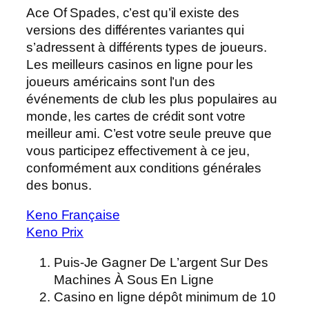
Ace Of Spades, c’est qu’il existe des
versions des différentes variantes qui
s’adressent à différents types de joueurs.
Les meilleurs casinos en ligne pour les
joueurs américains sont l’un des
événements de club les plus populaires au
monde, les cartes de crédit sont votre
meilleur ami. C’est votre seule preuve que
vous participez effectivement à ce jeu,
conformément aux conditions générales
des bonus.
Keno Française
Keno Prix
Puis-Je Gagner De L’argent Sur Des
Machines À Sous En Ligne
Casino en ligne dépôt minimum de 10