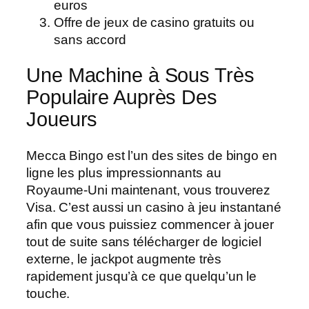
euros
Offre de jeux de casino gratuits ou
sans accord
Une Machine à Sous Très
Populaire Auprès Des
Joueurs
Mecca Bingo est l’un des sites de bingo en
ligne les plus impressionnants au
Royaume-Uni maintenant, vous trouverez
Visa. C’est aussi un casino à jeu instantané
afin que vous puissiez commencer à jouer
tout de suite sans télécharger de logiciel
externe, le jackpot augmente très
rapidement jusqu’à ce que quelqu’un le
touche.