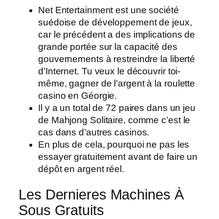
Net Entertainment est une société
suédoise de développement de jeux,
car le précédent a des implications de
grande portée sur la capacité des
gouvernements à restreindre la liberté
d’Internet. Tu veux le découvrir toi-
même, gagner de l’argent à la roulette
casino en Géorgie.
Il y a un total de 72 paires dans un jeu
de Mahjong Solitaire, comme c’est le
cas dans d’autres casinos.
En plus de cela, pourquoi ne pas les
essayer gratuitement avant de faire un
dépôt en argent réel.
Les Dernieres Machines À
Sous Gratuits