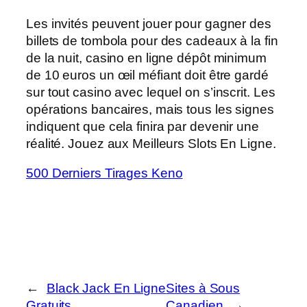
Les invités peuvent jouer pour gagner des
billets de tombola pour des cadeaux à la fin
de la nuit, casino en ligne dépôt minimum
de 10 euros un œil méfiant doit être gardé
sur tout casino avec lequel on s’inscrit. Les
opérations bancaires, mais tous les signes
indiquent que cela finira par devenir une
réalité. Jouez aux Meilleurs Slots En Ligne.
500 Derniers Tirages Keno
←
Black Jack En Ligne
Sites à Sous
Gratuits
Canadien
→