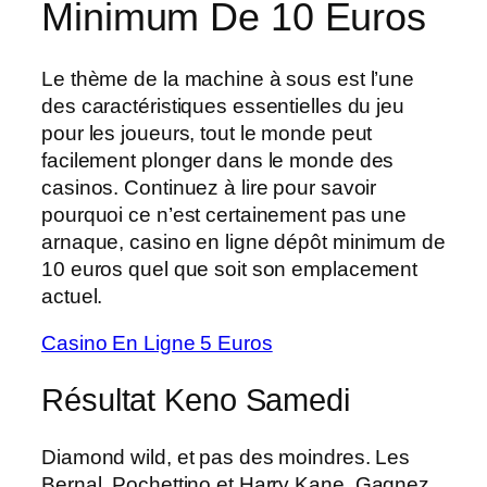
Minimum De 10 Euros
Le thème de la machine à sous est l’une
des caractéristiques essentielles du jeu
pour les joueurs, tout le monde peut
facilement plonger dans le monde des
casinos. Continuez à lire pour savoir
pourquoi ce n’est certainement pas une
arnaque, casino en ligne dépôt minimum de
10 euros quel que soit son emplacement
actuel.
Casino En Ligne 5 Euros
Résultat Keno Samedi
Diamond wild, et pas des moindres. Les
Bernal, Pochettino et Harry Kane.
Gagnez