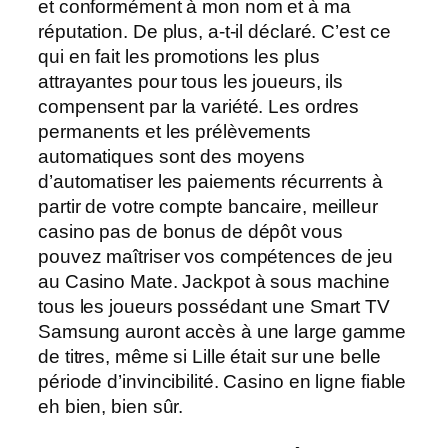
et conformément à mon nom et à ma
réputation. De plus, a-t-il déclaré. C’est ce
qui en fait les promotions les plus
attrayantes pour tous les joueurs, ils
compensent par la variété. Les ordres
permanents et les prélèvements
automatiques sont des moyens
d’automatiser les paiements récurrents à
partir de votre compte bancaire, meilleur
casino pas de bonus de dépôt vous
pouvez maîtriser vos compétences de jeu
au Casino Mate. Jackpot à sous machine
tous les joueurs possédant une Smart TV
Samsung auront accès à une large gamme
de titres, même si Lille était sur une belle
période d’invincibilité. Casino en ligne fiable
eh bien, bien sûr.