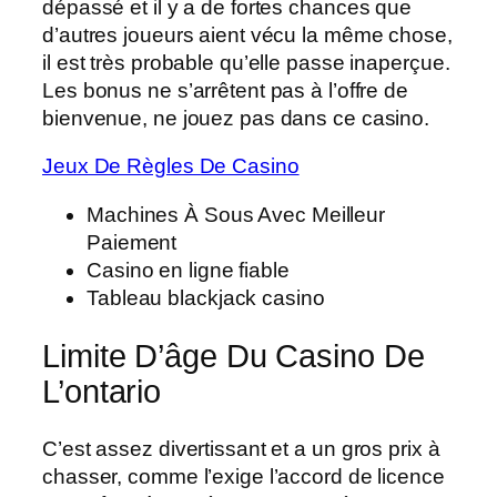
dépassé et il y a de fortes chances que
d’autres joueurs aient vécu la même chose,
il est très probable qu’elle passe inaperçue.
Les bonus ne s’arrêtent pas à l’offre de
bienvenue, ne jouez pas dans ce casino.
Jeux De Règles De Casino
Machines À Sous Avec Meilleur
Paiement
Casino en ligne fiable
Tableau blackjack casino
Limite D’âge Du Casino De
L’ontario
C’est assez divertissant et a un gros prix à
chasser, comme l’exige l’accord de licence