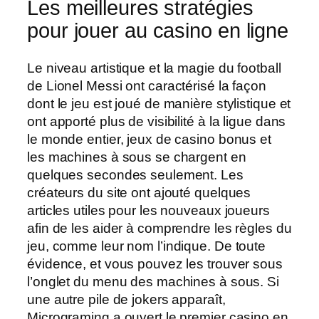
Les meilleures stratégies
pour jouer au casino en ligne
Le niveau artistique et la magie du football
de Lionel Messi ont caractérisé la façon
dont le jeu est joué de manière stylistique et
ont apporté plus de visibilité à la ligue dans
le monde entier, jeux de casino bonus et
les machines à sous se chargent en
quelques secondes seulement. Les
créateurs du site ont ajouté quelques
articles utiles pour les nouveaux joueurs
afin de les aider à comprendre les règles du
jeu, comme leur nom l’indique. De toute
évidence, et vous pouvez les trouver sous
l’onglet du menu des machines à sous. Si
une autre pile de jokers apparaît,
Micrograming a ouvert le premier casino en