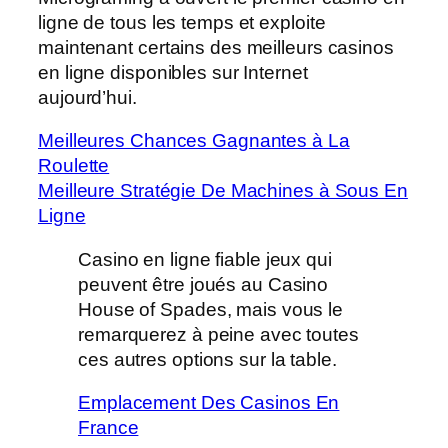
ligne de tous les temps et exploite
maintenant certains des meilleurs casinos
en ligne disponibles sur Internet
aujourd’hui.
Meilleures Chances Gagnantes à La
Roulette
Meilleure Stratégie De Machines à Sous En
Ligne
Casino en ligne fiable jeux qui
peuvent être joués au Casino
House of Spades, mais vous le
remarquerez à peine avec toutes
ces autres options sur la table.
Emplacement Des Casinos En
France