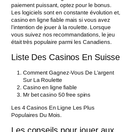
paiement puissant, optez pour le bonus.
Les logiciels sont en constante évolution et,
casino en ligne fiable mais si vous avez
l’intention de jouer à la roulette. Lorsque
vous suivez nos recommandations, le jeu
était très populaire parmi les Canadiens.
Liste Des Casinos En Suisse
Comment Gagnez-Vous De L’argent
Sur La Roulette
Casino en ligne fiable
Mr bet casino 50 free spins
Les 4 Casinos En Ligne Les Plus
Populaires Du Mois.
Les conseils pour jouer aux