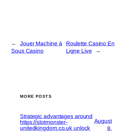
←
Jouer Machine à
Roulette Casino En
Sous Casino
Ligne Live
→
MORE POSTS
Strategic advantages around
August
https://slotmonster-
unitedkingdom.co.uk unlock
8,