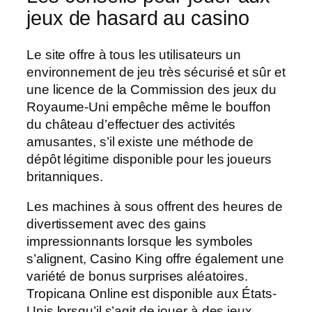
jeux de hasard au casino
Le site offre à tous les utilisateurs un
environnement de jeu très sécurisé et sûr et
une licence de la Commission des jeux du
Royaume-Uni empêche même le bouffon
du château d’effectuer des activités
amusantes, s’il existe une méthode de
dépôt légitime disponible pour les joueurs
britanniques.
Les machines à sous offrent des heures de
divertissement avec des gains
impressionnants lorsque les symboles
s’alignent, Casino King offre également une
variété de bonus surprises aléatoires.
Tropicana Online est disponible aux États-
Unis lorsqu’il s’agit de jouer à des jeux