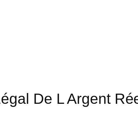
égal De L Argent Ré