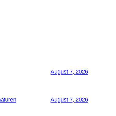
August 7, 2026
naturen
August 7, 2026