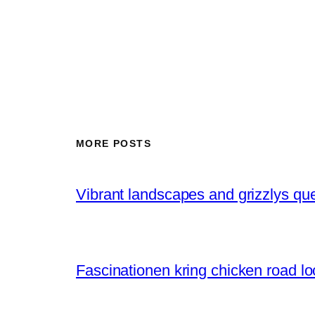
MORE POSTS
Vibrant landscapes and grizzlys que
Fascinationen kring chicken road loc