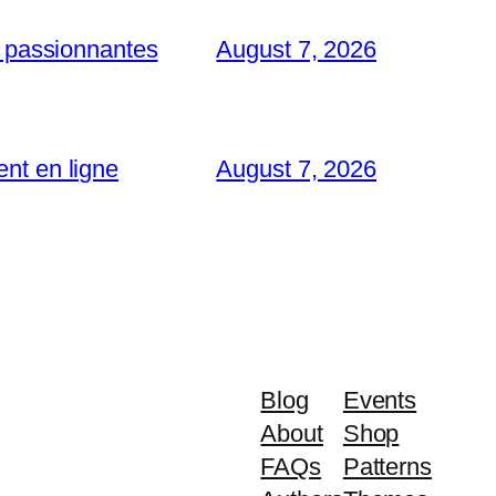
s passionnantes
August 7, 2026
nt en ligne
August 7, 2026
Blog
Events
About
Shop
FAQs
Patterns