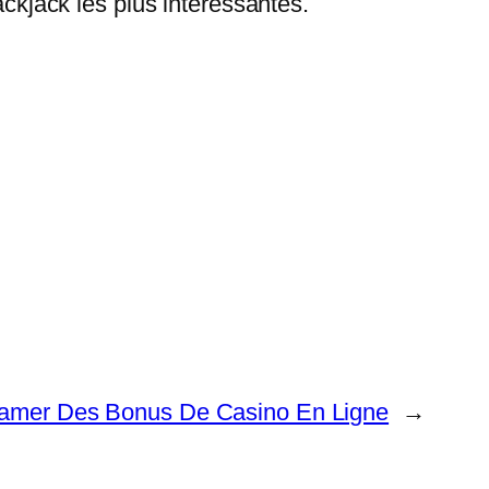
ackjack les plus intéressantes.
mer Des Bonus De Casino En Ligne
→