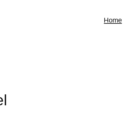
Home
el