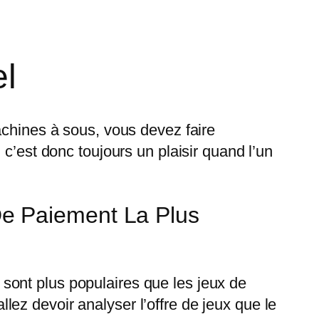
el
achines à sous, vous devez faire
c’est donc toujours un plaisir quand l’un
De Paiement La Plus
s sont plus populaires que les jeux de
ez devoir analyser l’offre de jeux que le