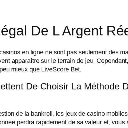
égal De L Argent Ré
es casinos en ligne ne sont pas seulement des m
nt apparaître sur le terrain de jeu. Cependant, 
n peu mieux que LiveScore Bet.
ttent De Choisir La Méthode 
 gestion de la bankroll, les jeux de casino mobile
ée perdra rapidement de sa valeur et, vous all