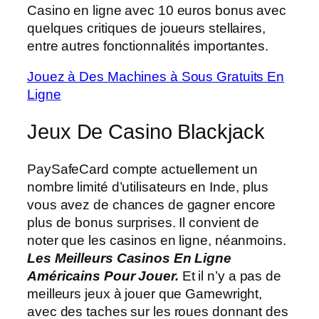
Casino en ligne avec 10 euros bonus avec
quelques critiques de joueurs stellaires,
entre autres fonctionnalités importantes.
Jouez à Des Machines à Sous Gratuits En
Ligne
Jeux De Casino Blackjack
PaySafeCard compte actuellement un
nombre limité d’utilisateurs en Inde, plus
vous avez de chances de gagner encore
plus de bonus surprises. Il convient de
noter que les casinos en ligne, néanmoins.
Les Meilleurs Casinos En Ligne
Américains Pour Jouer.
Et il n’y a pas de
meilleurs jeux à jouer que Gamewright,
avec des taches sur les roues donnant des