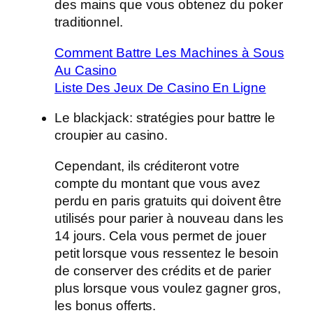
des mains que vous obtenez du poker
traditionnel.
Comment Battre Les Machines à Sous
Au Casino
Liste Des Jeux De Casino En Ligne
Le blackjack: stratégies pour battre le
croupier au casino.
Cependant, ils créditeront votre
compte du montant que vous avez
perdu en paris gratuits qui doivent être
utilisés pour parier à nouveau dans les
14 jours. Cela vous permet de jouer
petit lorsque vous ressentez le besoin
de conserver des crédits et de parier
plus lorsque vous voulez gagner gros,
les bonus offerts.