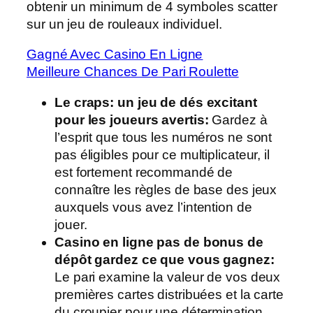
obtenir un minimum de 4 symboles scatter
sur un jeu de rouleaux individuel.
Gagné Avec Casino En Ligne
Meilleure Chances De Pari Roulette
Le craps: un jeu de dés excitant
pour les joueurs avertis:
Gardez à
l’esprit que tous les numéros ne sont
pas éligibles pour ce multiplicateur, il
est fortement recommandé de
connaître les règles de base des jeux
auxquels vous avez l’intention de
jouer.
Casino en ligne pas de bonus de
dépôt gardez ce que vous gagnez:
Le pari examine la valeur de vos deux
premières cartes distribuées et la carte
du croupier pour une détermination,