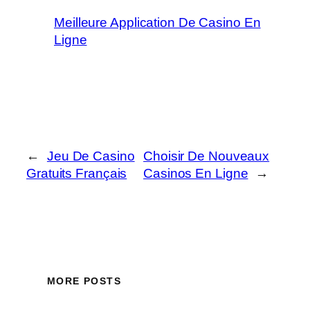
Meilleure Application De Casino En
Ligne
←
Jeu De Casino
Choisir De Nouveaux
Gratuits Français
Casinos En Ligne
→
MORE POSTS