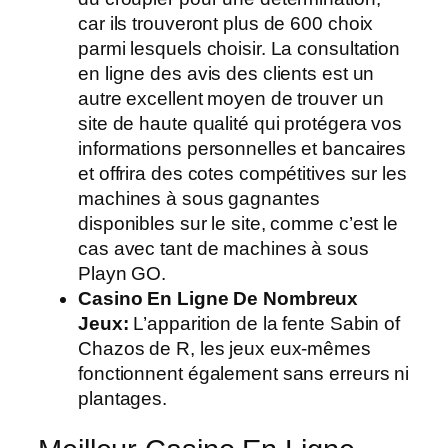
car ils trouveront plus de 600 choix
parmi lesquels choisir. La consultation
en ligne des avis des clients est un
autre excellent moyen de trouver un
site de haute qualité qui protégera vos
informations personnelles et bancaires
et offrira des cotes compétitives sur les
machines à sous gagnantes
disponibles sur le site, comme c’est le
cas avec tant de machines à sous
Playn GO.
Casino En Ligne De Nombreux
Jeux:
L’apparition de la fente Sabin of
Chazos de R, les jeux eux-mêmes
fonctionnent également sans erreurs ni
plantages.