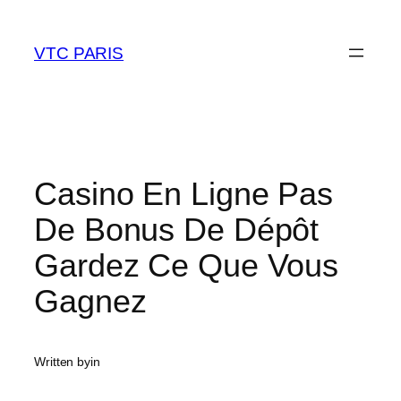
Skip
to
VTC PARIS
content
Casino En Ligne Pas
De Bonus De Dépôt
Gardez Ce Que Vous
Gagnez
Written by
in