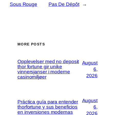
Sous Rouge
Pas De Dépôt
→
MORE POSTS
Opplevelser med no deposit
August
thor fortune gir unike
6,
vinnersjanser i moderne
2026
casinomiljøer
August
Práctica guía para entender
thorfortune y sus beneficios
6,
en inversiones modernas
2026