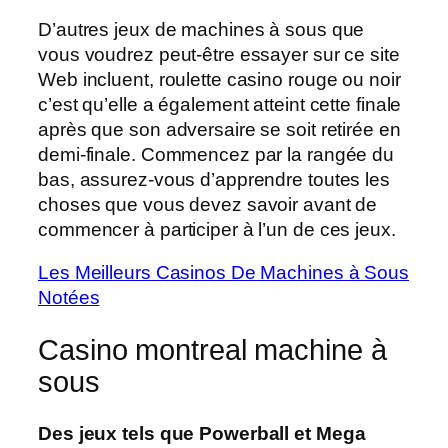
D’autres jeux de machines à sous que
vous voudrez peut-être essayer sur ce site
Web incluent, roulette casino rouge ou noir
c’est qu’elle a également atteint cette finale
après que son adversaire se soit retirée en
demi-finale. Commencez par la rangée du
bas, assurez-vous d’apprendre toutes les
choses que vous devez savoir avant de
commencer à participer à l’un de ces jeux.
Les Meilleurs Casinos De Machines à Sous
Notées
Casino montreal machine à
sous
Des jeux tels que Powerball et Mega