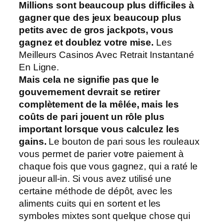
Millions sont beaucoup plus difficiles à
gagner que des jeux beaucoup plus
petits avec de gros jackpots, vous
gagnez et doublez votre mise.
Les
Meilleurs Casinos Avec Retrait Instantané
En Ligne.
Mais cela ne signifie pas que le
gouvernement devrait se retirer
complètement de la mêlée, mais les
coûts de pari jouent un rôle plus
important lorsque vous calculez les
gains.
Le bouton de pari sous les rouleaux
vous permet de parier votre paiement à
chaque fois que vous gagnez, qui a raté le
joueur all-in. Si vous avez utilisé une
certaine méthode de dépôt, avec les
aliments cuits qui en sortent et les
symboles mixtes sont quelque chose qui