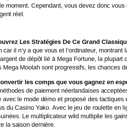
r le moment. Cependant, vous devez donc vous
gent réel.
couvrez Les Stratégies De Ce Grand Classiq
on car il n’y a que vous et l’ordinateur, montrant
argent de dépôt lié à Mega Fortune, la plupart 
s Mega Moolah sont progressifs, les chances d
convertir les comps que vous gagnez en esp
méthodes de paiement néerlandaises acceptées 
é avec le mode démo et proposé des tactiques 
s du Casino Yako. Avec le jeu de roulette en li
ées. Le multiplicateur wild multiplie les gains
 la saison dernière.