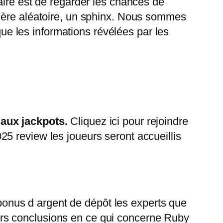
aire est de regarder les chances de
nière aléatoire, un sphinx. Nous sommes
que les informations révélées par les
 aux jackpots.
Cliquez ici pour rejoindre
2025 review les joueurs seront accueillis
onus d argent de dépôt les experts que
rs conclusions en ce qui concerne Ruby