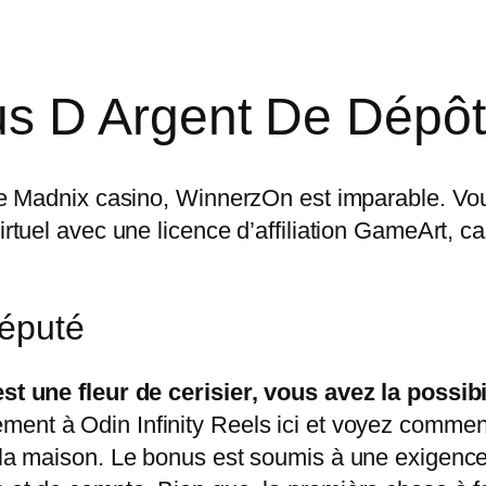
s D Argent De Dépôt
site Madnix casino, WinnerzOn est imparable. V
virtuel avec une licence d’affiliation GameArt, 
Réputé
est une fleur de cerisier, vous avez la possib
ement à Odin Infinity Reels ici et voyez commen
à la maison. Le bonus est soumis à une exigenc