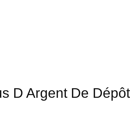
s D Argent De Dépôt