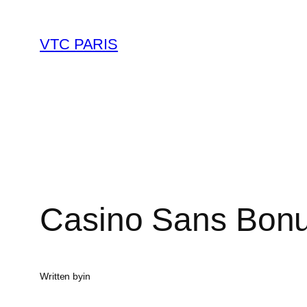
Skip
to
VTC PARIS
content
Casino Sans Bonu
Written by
in