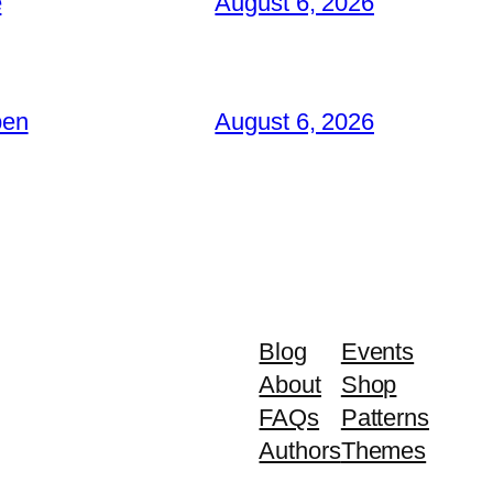
e
August 6, 2026
ben
August 6, 2026
Blog
Events
About
Shop
FAQs
Patterns
Authors
Themes