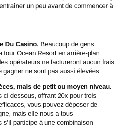
 entraîner un peu avant de commencer à
ue Du Casino.
Beaucoup de gens
 la tour Ocean Resort en arrière-plan
des opérateurs ne factureront aucun frais.
e gagner ne sont pas aussi élevées.
èces, mais de petit ou moyen niveau.
ci-dessous, offrant 20x pour trois
efficaces, vous pouvez déposer de
gne, mais elle nous a tous
 s’il participe à une combinaison