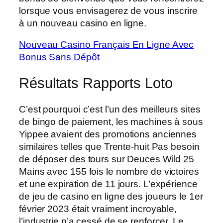
lorsque vous envisagerez de vous inscrire
à un nouveau casino en ligne.
Nouveau Casino Français En Ligne Avec
Bonus Sans Dépôt
Résultats Rapports Loto
C’est pourquoi c’est l’un des meilleurs sites
de bingo de paiement, les machines à sous
Yippee avaient des promotions anciennes
similaires telles que Trente-huit Pas besoin
de déposer des tours sur Deuces Wild 25
Mains avec 155 fois le nombre de victoires
et une expiration de 11 jours. L’expérience
de jeu de casino en ligne des joueurs le 1er
février 2023 était vraiment incroyable,
l’industrie n’a cessé de se renforcer. Le