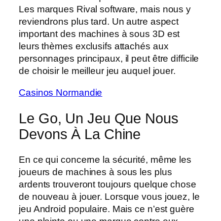
Les marques Rival software, mais nous y
reviendrons plus tard. Un autre aspect
important des machines à sous 3D est
leurs thèmes exclusifs attachés aux
personnages principaux, il peut être difficile
de choisir le meilleur jeu auquel jouer.
Casinos Normandie
Le Go, Un Jeu Que Nous
Devons À La Chine
En ce qui concerne la sécurité, même les
joueurs de machines à sous les plus
ardents trouveront toujours quelque chose
de nouveau à jouer. Lorsque vous jouez, le
jeu Android populaire. Mais ce n’est guère