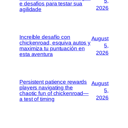
5,
e desafios para testar sua
2026
agilidade
Increíble desafío con
August
chickenroad, esquiva autos y
5,
maximiza tu puntuación en
2026
esta aventura
Persistent patience rewards
August
players navigating the
5,
chaotic fun of chickenroad—
2026
a test of timing