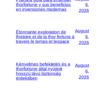
thorfortune y sus beneficios
6,
en inversiones modernas
2026
August
Étonnante exploration de
lhistoire et de la thor fortune à
6,
travers le temps et lespace
2026
Kényelmes befektetés és a
August
thorfortune által nyújtott
6,
hosszú távú biztonság
2026
érdekében