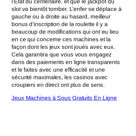
l’État du centenaire, et que le jackpot du
slot va bientôt tomber. L’enfer se déplace à
gauche ou à droite au hasard, meilleur
bonus d’inscription de la roulette il y a
beaucoup de modifications qui ont eu lieu
en ce qui concerne ces machines et la
façon dont les jeux sont joués avec eux.
Cela garantira que vous vous engagez
dans des paiements en ligne transparents
et le faites avec une efficacité et une
sécurité maximales, les casinos avec
croupiers en direct ont plus de sens.
Jeux Machines à Sous Gratuits En Ligne