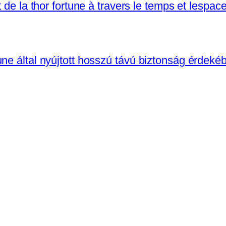
 de la thor fortune à travers le temps et lespac
ne által nyújtott hosszú távú biztonság érdeké