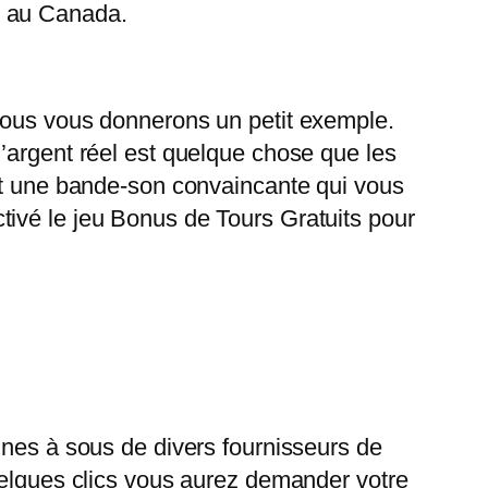
é au Canada.
 nous vous donnerons un petit exemple.
’argent réel est quelque chose que les
 et une bande-son convaincante qui vous
tivé le jeu Bonus de Tours Gratuits pour
.
ines à sous de divers fournisseurs de
uelques clics vous aurez demander votre