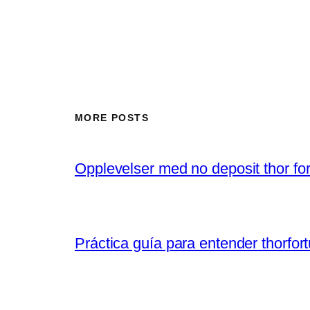
MORE POSTS
Opplevelser med no deposit thor for
Práctica guía para entender thorfo