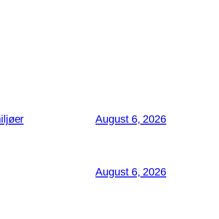
iljøer
August 6, 2026
August 6, 2026