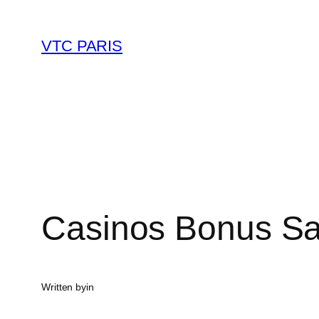
Skip
to
VTC PARIS
content
Casinos Bonus S
Written by
in