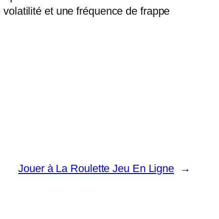
 volatilité et une fréquence de frappe
Jouer à La Roulette Jeu En Ligne
→