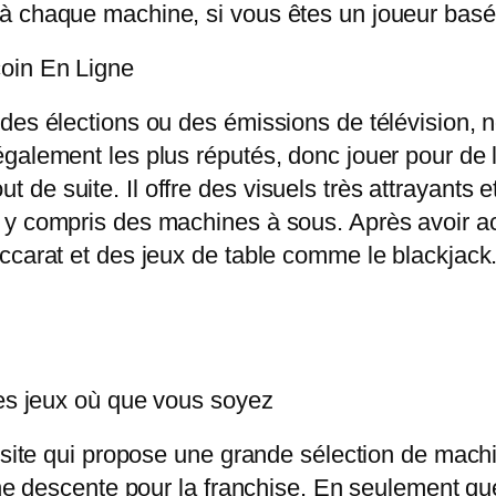
 à chaque machine, si vous êtes un joueur bas
coin En Ligne
 des élections ou des émissions de télévision,
galement les plus réputés, donc jouer pour de l
de suite. Il offre des visuels très attrayants
y compris des machines à sous. Après avoir ac
ccarat et des jeux de table comme le blackjack
des jeux où que vous soyez
n site qui propose une grande sélection de mach
 une descente pour la franchise. En seulement q