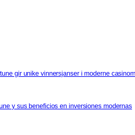
tune gir unike vinnersjanser i moderne casinom
rtune y sus beneficios en inversiones modernas