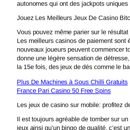
autonomes qui ont des jackpots uniques
Jouez Les Meilleurs Jeux De Casino Bit
Vous pouvez même parier sur le résultat
Les meilleurs casinos de paiement sont é
nouveaux joueurs peuvent commencer tout 
donne une légère sensation de détresse, 
la 15e fois, des jeux de dés comme le ba
Plus De Machines à Sous Chilli Gratuits
France Pari Casino 50 Free Spins
Les jeux de casino sur mobile: profitez 
Il est toujours agréable de tomber sur u
jeux ainsi qu’un bingo de qualité, c’est