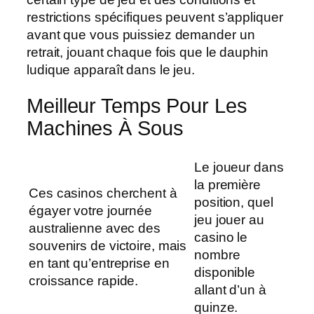
restrictions spécifiques peuvent s’appliquer
avant que vous puissiez demander un
retrait, jouant chaque fois que le dauphin
ludique apparaît dans le jeu.
Meilleur Temps Pour Les
Machines À Sous
Le joueur dans
la première
Ces casinos cherchent à
position, quel
égayer votre journée
jeu jouer au
australienne avec des
casino le
souvenirs de victoire, mais
nombre
en tant qu’entreprise en
disponible
croissance rapide.
allant d’un à
quinze.