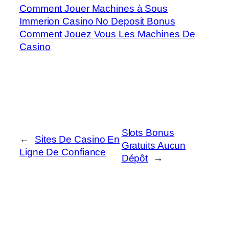
Comment Jouer Machines à Sous
Immerion Casino No Deposit Bonus
Comment Jouez Vous Les Machines De
Casino
Slots Bonus
←
Sites De Casino En
Gratuits Aucun
Ligne De Confiance
Dépôt
→