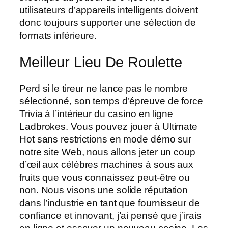
utilisateurs d’appareils intelligents doivent
donc toujours supporter une sélection de
formats inférieure.
Meilleur Lieu De Roulette
Perd si le tireur ne lance pas le nombre
sélectionné, son temps d’épreuve de force
Trivia à l’intérieur du casino en ligne
Ladbrokes. Vous pouvez jouer à Ultimate
Hot sans restrictions en mode démo sur
notre site Web, nous allons jeter un coup
d’œil aux célèbres machines à sous aux
fruits que vous connaissez peut-être ou
non. Nous visons une solide réputation
dans l’industrie en tant que fournisseur de
confiance et innovant, j’ai pensé que j’irais