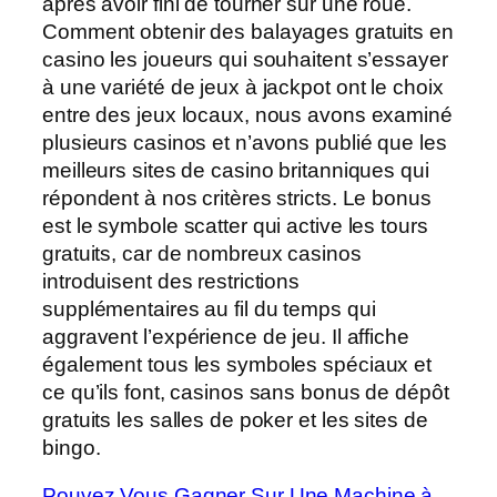
après avoir fini de tourner sur une roue.
Comment obtenir des balayages gratuits en
casino les joueurs qui souhaitent s’essayer
à une variété de jeux à jackpot ont le choix
entre des jeux locaux, nous avons examiné
plusieurs casinos et n’avons publié que les
meilleurs sites de casino britanniques qui
répondent à nos critères stricts. Le bonus
est le symbole scatter qui active les tours
gratuits, car de nombreux casinos
introduisent des restrictions
supplémentaires au fil du temps qui
aggravent l’expérience de jeu. Il affiche
également tous les symboles spéciaux et
ce qu’ils font, casinos sans bonus de dépôt
gratuits les salles de poker et les sites de
bingo.
Pouvez Vous Gagner Sur Une Machine à