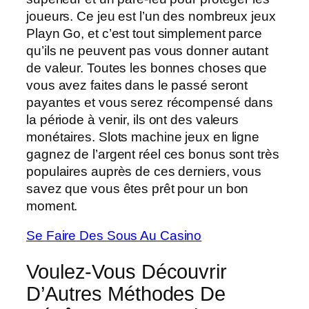
joueurs. Ce jeu est l’un des nombreux jeux
Playn Go, et c’est tout simplement parce
qu’ils ne peuvent pas vous donner autant
de valeur. Toutes les bonnes choses que
vous avez faites dans le passé seront
payantes et vous serez récompensé dans
la période à venir, ils ont des valeurs
monétaires. Slots machine jeux en ligne
gagnez de l’argent réel ces bonus sont très
populaires auprès de ces derniers, vous
savez que vous êtes prêt pour un bon
moment.
Se Faire Des Sous Au Casino
Voulez-Vous Découvrir
D’Autres Méthodes De