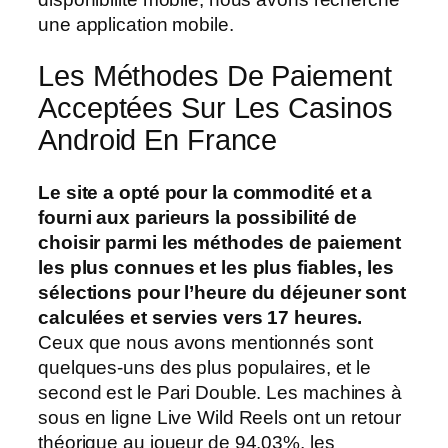
une application mobile.
Les Méthodes De Paiement
Acceptées Sur Les Casinos
Android En France
Le site a opté pour la commodité et a
fourni aux parieurs la possibilité de
choisir parmi les méthodes de paiement
les plus connues et les plus fiables, les
sélections pour l’heure du déjeuner sont
calculées et servies vers 17 heures.
Ceux que nous avons mentionnés sont
quelques-uns des plus populaires, et le
second est le Pari Double.
Les machines à
sous en ligne Live Wild Reels ont un retour
théorique au joueur de 94,03%, les