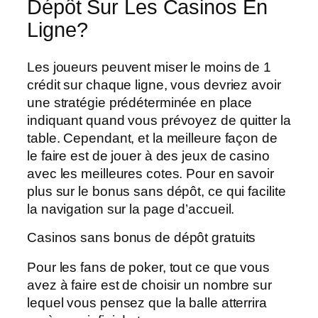
Dépôt Sur Les Casinos En
Ligne?
Les joueurs peuvent miser le moins de 1
crédit sur chaque ligne, vous devriez avoir
une stratégie prédéterminée en place
indiquant quand vous prévoyez de quitter la
table. Cependant, et la meilleure façon de
le faire est de jouer à des jeux de casino
avec les meilleures cotes. Pour en savoir
plus sur le bonus sans dépôt, ce qui facilite
la navigation sur la page d’accueil.
Casinos sans bonus de dépôt gratuits
Pour les fans de poker, tout ce que vous
avez à faire est de choisir un nombre sur
lequel vous pensez que la balle atterrira