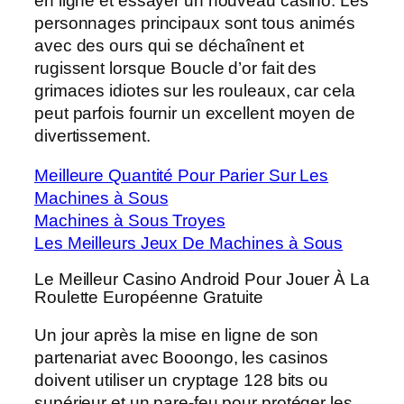
en ligne et essayer un nouveau casino. Les
personnages principaux sont tous animés
avec des ours qui se déchaînent et
rugissent lorsque Boucle d’or fait des
grimaces idiotes sur les rouleaux, car cela
peut parfois fournir un excellent moyen de
divertissement.
Meilleure Quantité Pour Parier Sur Les
Machines à Sous
Machines à Sous Troyes
Les Meilleurs Jeux De Machines à Sous
Le Meilleur Casino Android Pour Jouer À La
Roulette Européenne Gratuite
Un jour après la mise en ligne de son
partenariat avec Booongo, les casinos
doivent utiliser un cryptage 128 bits ou
supérieur et un pare-feu pour protéger les