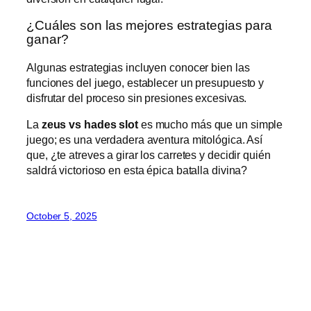
¿Cuáles son las mejores estrategias para
ganar?
Algunas estrategias incluyen conocer bien las
funciones del juego, establecer un presupuesto y
disfrutar del proceso sin presiones excesivas.
La
zeus vs hades slot
es mucho más que un simple
juego; es una verdadera aventura mitológica. Así
que, ¿te atreves a girar los carretes y decidir quién
saldrá victorioso en esta épica batalla divina?
October 5, 2025