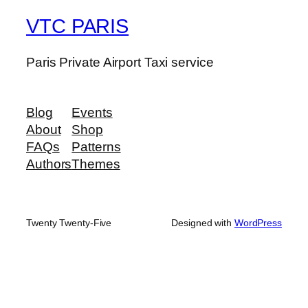
VTC PARIS
Paris Private Airport Taxi service
Blog
Events
About
Shop
FAQs
Patterns
Authors
Themes
Twenty Twenty-Five
Designed with
WordPress