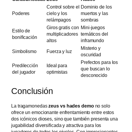
Control sobre el
Dominio de los
Poderes
cielo y los
muertos y las
relámpagos
sombras
Giros gratis con
Mini-juegos
Estilo de
multiplicadores
temáticos del
bonificación
altos
inframundo
Misterio y
Simbolismo
Fuerza y luz
oscuridad
Prefectos para los
Predilección
Ideal para
que buscan lo
del jugador
optimistas
desconocido
Conclusión
La tragamonedas
zeus vs hades demo
no solo
ofrece un emocionante enfrentamiento entre estos
dos icónicos dioses, sino que también presenta una
jugabilidad diversificada y atractiva para los
jugadores de todos los niveles. Con impresionantes