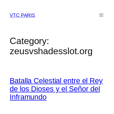
Skip
to
VTC PARIS
content
Category:
zeusvshadesslot.org
Batalla Celestial entre el Rey
de los Dioses y el Señor del
Inframundo