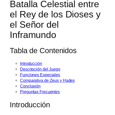
Batalla Celestial entre
el Rey de los Dioses y
el Señor del
Inframundo
Tabla de Contenidos
Introducción
Descripción del Juego
Funciones Especiales
Comparativa de Zeus y Hades
Conclusión
Preguntas Frecuentes
Introducción