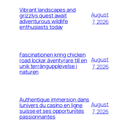
Vibrant landscapes and
August
grizzlys quest await
adventurous wildlife
7, 2026
enthusiasts today
Fascinationen kring chicken
August
road lockar äventyrare till en
unik terrängupplevelse i
7, 2026
naturen
Authentique immersion dans
August
lunivers du casino en ligne
suisse et ses opportunités
7, 2026
passionnantes