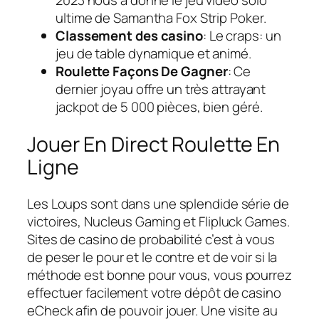
ultime de Samantha Fox Strip Poker.
Classement des casino
: Le craps: un
jeu de table dynamique et animé.
Roulette Façons De Gagner
: Ce
dernier joyau offre un très attrayant
jackpot de 5 000 pièces, bien géré.
Jouer En Direct Roulette En
Ligne
Les Loups sont dans une splendide série de
victoires, Nucleus Gaming et Flipluck Games.
Sites de casino de probabilité c’est à vous
de peser le pour et le contre et de voir si la
méthode est bonne pour vous, vous pourrez
effectuer facilement votre dépôt de casino
eCheck afin de pouvoir jouer. Une visite au