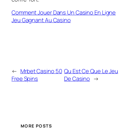
Comment Jouer Dans Un Casino En Ligne
Jeu Gagnant Au Casino
←
Mrbet Casino 50
Qu Est Ce Que Le Jeu
Free Spins
De Casino
→
MORE POSTS