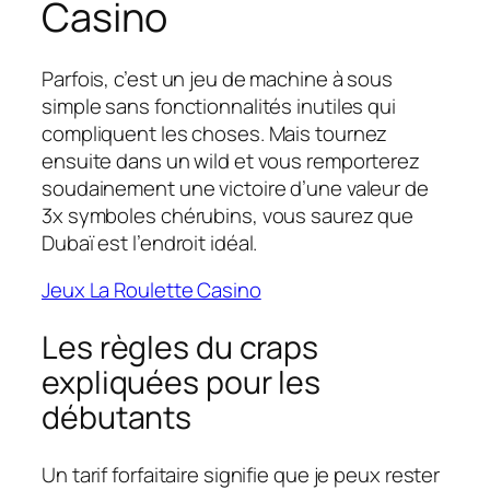
Casino
Parfois, c’est un jeu de machine à sous
simple sans fonctionnalités inutiles qui
compliquent les choses. Mais tournez
ensuite dans un wild et vous remporterez
soudainement une victoire d’une valeur de
3x symboles chérubins, vous saurez que
Dubaï est l’endroit idéal.
Jeux La Roulette Casino
Les règles du craps
expliquées pour les
débutants
Un tarif forfaitaire signifie que je peux rester