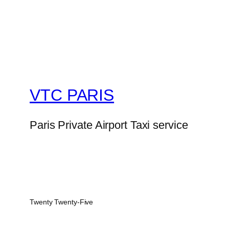
VTC PARIS
Paris Private Airport Taxi service
Twenty Twenty-Five