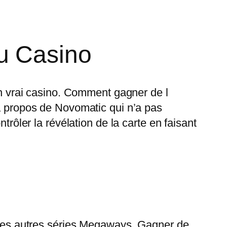
u Casino
 un vrai casino. Comment gagner de l
 à propos de Novomatic qui n’a pas
trôler la révélation de la carte en faisant
e des autres séries Megaways. Gagner de