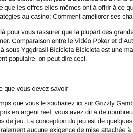
ce que les offres elles-mêmes ont à offrir à ce q
ratégies au casino: Comment améliorer ses cha
à pour vous rassurer que la plupart des grande
aimer. Comparaison entre le Vidéo Poker et d’A
 sous Yggdrasil Bicicleta Bicicleta est une ma
t populaire, on peut dire ceci.
 ce que vous devez savoir
mps que vous le souhaitez ici sur Grizzly Gamb
 prix en argent réel, vous avez dit à de nombre
mes de jeu. La conception du jeu est de quelques
énéralement aucune exigence de mise attachée 