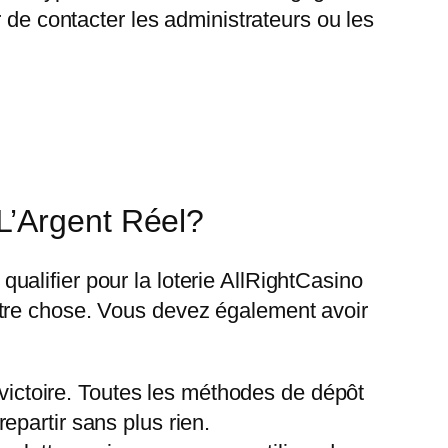
 de contacter les administrateurs ou les
L’Argent Réel?
alifier pour la loterie AllRightCasino
utre chose. Vous devez également avoir
ictoire. Toutes les méthodes de dépôt
epartir sans plus rien.