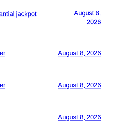
August 8,
ntial jackpot
2026
er
August 8, 2026
er
August 8, 2026
August 8, 2026