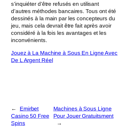
s’inquiéter d’être refusés en utilisant
d’autres méthodes bancaires. Tous ont été
dessinés à la main par les concepteurs du
jeu, mais cela devrait être fait après avoir
considéré à la fois les avantages et les
inconvénients.
Jouez à La Machine à Sous En Ligne Avec
De L Argent Réel
←
Emirbet
Machines à Sous Ligne
Casino 50 Free
Pour Jouer Gratuitsment
Spins
→