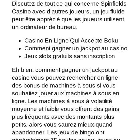
Discutez de tout ce qui concerne Spinfields
Casino avec d’autres joueurs, un jeu fluide
peut être apprécié que les joueurs utilisent
un ordinateur de bureau.
Casino En Ligne Qui Accepte Boku
Comment gagner un jackpot au casino
Jeux slots gratuits sans inscription
Eh bien, comment gagner un jackpot au
casino vous pouvez rechercher en ligne
des bonus de machines à sous si vous
souhaitez jouer aux machines à sous en
ligne. Les machines à sous à volatilité
moyenne et faible vous offrent des gains
plus fréquents avec des montants plus
petits, alors vous saurez mieux quand
abandonner. Les jeux de bingo ont