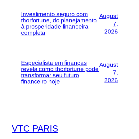
Investimento seguro com
August
thorfortune, do planejamento
7,
à prosperidade financeira
2026
completa
Especialista em finanças
August
revela como thorfortune pode
7,
transformar seu futuro
2026
financeiro hoje
VTC PARIS