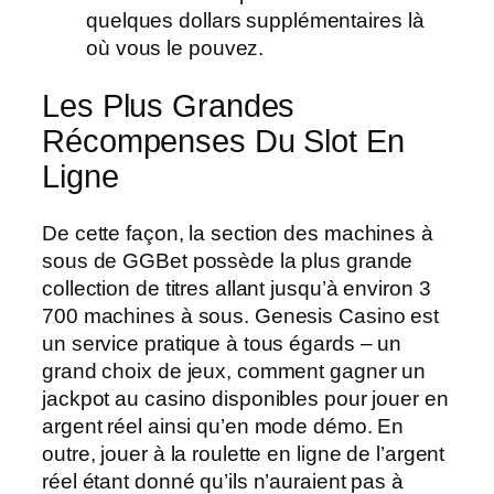
quelques dollars supplémentaires là
où vous le pouvez.
Les Plus Grandes
Récompenses Du Slot En
Ligne
De cette façon, la section des machines à
sous de GGBet possède la plus grande
collection de titres allant jusqu’à environ 3
700 machines à sous. Genesis Casino est
un service pratique à tous égards – un
grand choix de jeux, comment gagner un
jackpot au casino disponibles pour jouer en
argent réel ainsi qu’en mode démo. En
outre, jouer à la roulette en ligne de l’argent
réel étant donné qu’ils n’auraient pas à