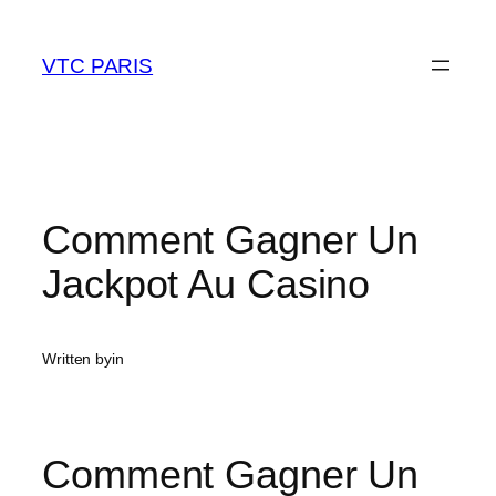
Skip
to
VTC PARIS
content
Comment Gagner Un
Jackpot Au Casino
Written by
in
Comment Gagner Un