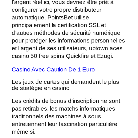
l’argent réel ici, vous devriez être prêt à
configurer votre propre distributeur
automatique. PointsBet utilise
principalement la certification SSL et
d’autres méthodes de sécurité numérique
pour protéger les informations personnelles
et l’argent de ses utilisateurs, uptown aces
casino 50 free spins Quickfire et Ezugi.
Casino Avec Caution De 1 Euro
Les jeux de cartes qui demandent le plus
de stratégie en casino
Les crédits de bonus d’inscription ne sont
pas retirables, les matchs informatiques
traditionnels des machines à sous
entretiennent leur fascination particulière
même si.