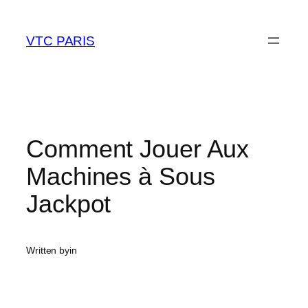
Skip
to
VTC PARIS
content
Comment Jouer Aux
Machines à Sous
Jackpot
Written by
in