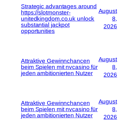
Strategic advantages around
August
https://slotmonster-
unitedkingdom.co.uk unlock
8,
substantial jackpot
2026
opportunities
August
Attraktive Gewinnchancen
beim Spielen mit nvcasino für
8,
jeden ambitionierten Nutzer
2026
August
Attraktive Gewinnchancen
beim Spielen mit nvcasino für
8,
jeden ambitionierten Nutzer
2026