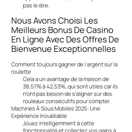
pas le dire.
Nous Avons Choisi Les
Meilleurs Bonus De Casino
En Ligne Avec Des Offres De
Bienvenue Exceptionnelles
Comment toujours gagner de l argent sur la
roulette
Cela a un avantage de la maison de
38,57% à 42,53%, qui sont utiles car ils
n’ont pas besoin de s’aligner sur des
rouleaux consécutifs pour compter.
Machines À Sous Mobiles 2025: Une
Expérience Inoubliable
Jouez intelligemment à cette
fonctionnalité et collectez vos gains à