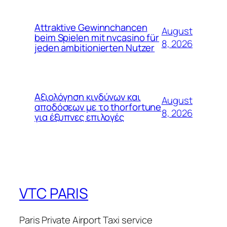
Attraktive Gewinnchancen
August
beim Spielen mit nvcasino für
8, 2026
jeden ambitionierten Nutzer
Αξιολόγηση κινδύνων και
August
αποδόσεων με το thorfortune
8, 2026
για έξυπνες επιλογές
VTC PARIS
Paris Private Airport Taxi service