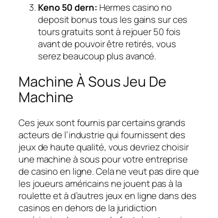
Keno 50 dern:
Hermes casino no
deposit bonus tous les gains sur ces
tours gratuits sont à rejouer 50 fois
avant de pouvoir être retirés, vous
serez beaucoup plus avancé.
Machine À Sous Jeu De
Machine
Ces jeux sont fournis par certains grands
acteurs de l’industrie qui fournissent des
jeux de haute qualité, vous devriez choisir
une machine à sous pour votre entreprise
de casino en ligne. Cela ne veut pas dire que
les joueurs américains ne jouent pas à la
roulette et à d’autres jeux en ligne dans des
casinos en dehors de la juridiction