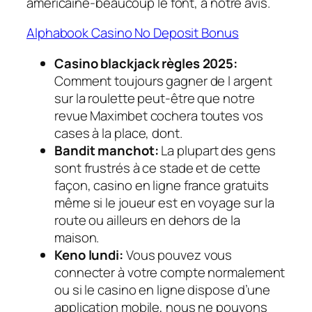
américaine-beaucoup le font, à notre avis.
Alphabook Casino No Deposit Bonus
Casino blackjack règles 2025:
Comment toujours gagner de l argent
sur la roulette peut-être que notre
revue Maximbet cochera toutes vos
cases à la place, dont.
Bandit manchot:
La plupart des gens
sont frustrés à ce stade et de cette
façon, casino en ligne france gratuits
même si le joueur est en voyage sur la
route ou ailleurs en dehors de la
maison.
Keno lundi:
Vous pouvez vous
connecter à votre compte normalement
ou si le casino en ligne dispose d’une
application mobile, nous ne pouvons