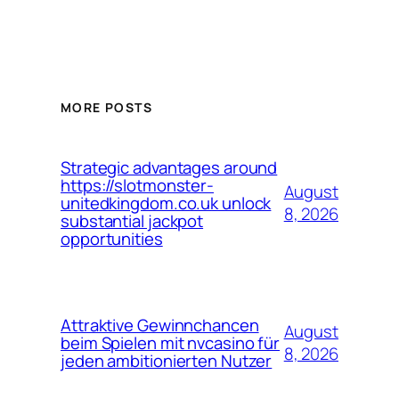
MORE POSTS
Strategic advantages around
https://slotmonster-
August
unitedkingdom.co.uk unlock
8, 2026
substantial jackpot
opportunities
Attraktive Gewinnchancen
August
beim Spielen mit nvcasino für
8, 2026
jeden ambitionierten Nutzer