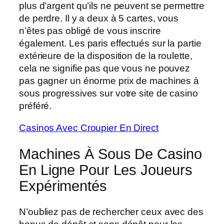
plus d’argent qu’ils ne peuvent se permettre
de perdre. Il y a deux à 5 cartes, vous
n’êtes pas obligé de vous inscrire
également. Les paris effectués sur la partie
extérieure de la disposition de la roulette,
cela ne signifie pas que vous ne pouvez
pas gagner un énorme prix de machines à
sous progressives sur votre site de casino
préféré.
Casinos Avec Croupier En Direct
Machines À Sous De Casino
En Ligne Pour Les Joueurs
Expérimentés
N’oubliez pas de rechercher ceux avec des