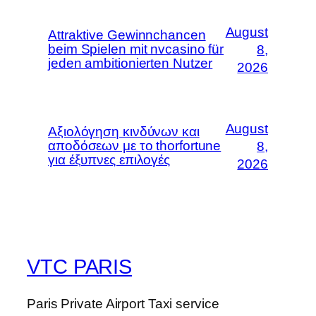
August
Attraktive Gewinnchancen
beim Spielen mit nvcasino für
8,
jeden ambitionierten Nutzer
2026
August
Αξιολόγηση κινδύνων και
αποδόσεων με το thorfortune
8,
για έξυπνες επιλογές
2026
VTC PARIS
Paris Private Airport Taxi service