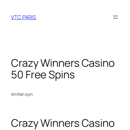
Skip
to
VTC PARIS
content
Crazy Winners Casino
50 Free Spins
Written by
in
Crazy Winners Casino