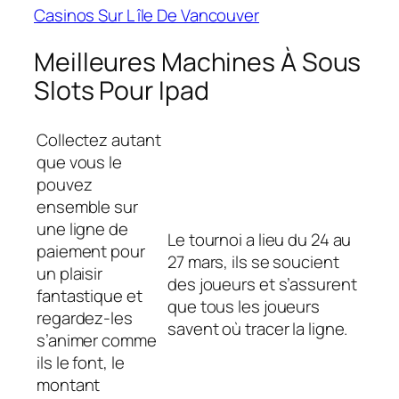
Casinos Sur L île De Vancouver
Meilleures Machines À Sous
Slots Pour Ipad
Collectez autant
que vous le
pouvez
ensemble sur
une ligne de
Le tournoi a lieu du 24 au
paiement pour
27 mars, ils se soucient
un plaisir
des joueurs et s’assurent
fantastique et
que tous les joueurs
regardez-les
savent où tracer la ligne.
s’animer comme
ils le font, le
montant