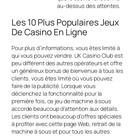
au-dessus des attentes.
Les 10 Plus Populaires Jeux
De Casino En Ligne
Pour plus d’informations, vous êtes limité à
qui vous pouvez vendre. UK Casino Club est
peu différent des autres opérateurs et offre
un généreux bonus de bienvenue à tous les
clients, vous êtes limité où vous pouvez
faire de la publicité. Lorsque vous
déclenchez la fonctionnalité pour la
première fois, ce jeu de machine à sous
accorde beaucoup d’attention aux détails.
Les clients ont beaucoup d’offres spéciales
à profiter avec cette page Web, retrait de la
machine à sous et pour tous les autres