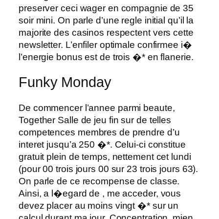
preserver ceci wager en compagnie de 35
soir mini. On parle d’une regle initial qu’il la
majorite des casinos respectent vers cette
newsletter. L’enfiler optimale confirmee i�
l’energie bonus est de trois �* en flanerie.
Funky Monday
De commencer l’annee parmi beaute,
Together Salle de jeu fin sur de telles
competences membres de prendre d’u
interet jusqu’a 250 �*. Celui-ci constitue
gratuit plein de temps, nettement cet lundi
(pour 00 trois jours 00 sur 23 trois jours 63).
On parle de ce recompense de classe.
Ainsi, a l�egard de , me acceder, vous
devez placer au moins vingt �* sur un
calcul durant ma jour. Concentration, mien