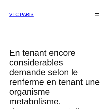
Skip
to
VTC PARIS
content
En tenant encore
considerables
demande selon le
renferme en tenant une
organisme
metabolisme,