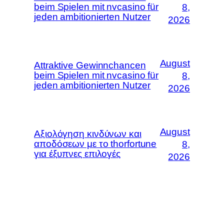
beim Spielen mit nvcasino für
8,
jeden ambitionierten Nutzer
2026
August
Attraktive Gewinnchancen
beim Spielen mit nvcasino für
8,
jeden ambitionierten Nutzer
2026
August
Αξιολόγηση κινδύνων και
αποδόσεων με το thorfortune
8,
για έξυπνες επιλογές
2026