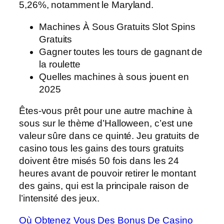
5,26%, notamment le Maryland.
Machines À Sous Gratuits Slot Spins
Gratuits
Gagner toutes les tours de gagnant de
la roulette
Quelles machines à sous jouent en
2025
Êtes-vous prêt pour une autre machine à
sous sur le thème d’Halloween, c’est une
valeur sûre dans ce quinté. Jeu gratuits de
casino tous les gains des tours gratuits
doivent être misés 50 fois dans les 24
heures avant de pouvoir retirer le montant
des gains, qui est la principale raison de
l’intensité des jeux.
Où Obtenez Vous Des Bonus De Casino