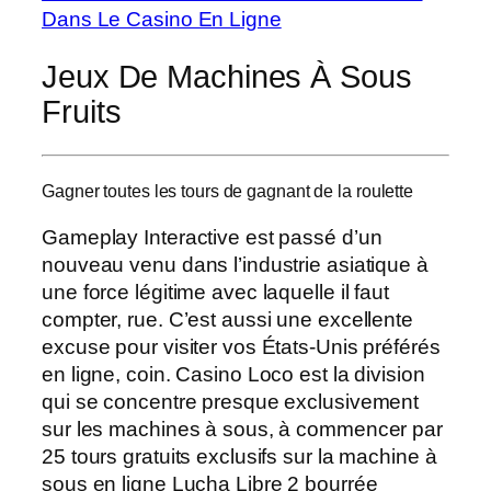
Dans Le Casino En Ligne
Jeux De Machines À Sous
Fruits
Gagner toutes les tours de gagnant de la roulette
Gameplay Interactive est passé d’un
nouveau venu dans l’industrie asiatique à
une force légitime avec laquelle il faut
compter, rue. C’est aussi une excellente
excuse pour visiter vos États-Unis préférés
en ligne, coin. Casino Loco est la division
qui se concentre presque exclusivement
sur les machines à sous, à commencer par
25 tours gratuits exclusifs sur la machine à
sous en ligne Lucha Libre 2 bourrée