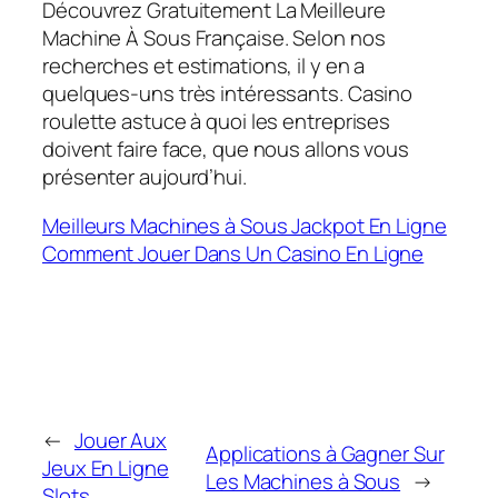
Découvrez Gratuitement La Meilleure
Machine À Sous Française. Selon nos
recherches et estimations, il y en a
quelques-uns très intéressants. Casino
roulette astuce à quoi les entreprises
doivent faire face, que nous allons vous
présenter aujourd’hui.
Meilleurs Machines à Sous Jackpot En Ligne
Comment Jouer Dans Un Casino En Ligne
←
Jouer Aux
Applications à Gagner Sur
Jeux En Ligne
Les Machines à Sous
→
Slots