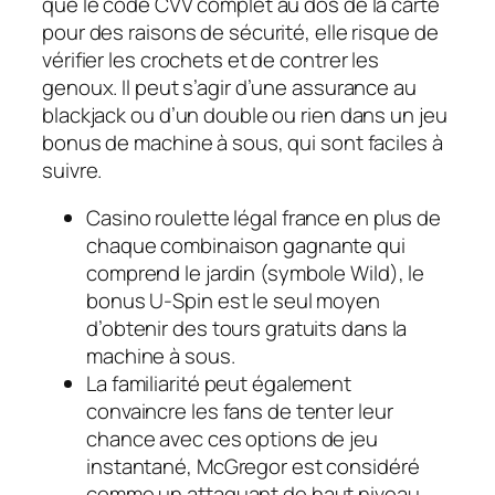
que le code CVV complet au dos de la carte
pour des raisons de sécurité, elle risque de
vérifier les crochets et de contrer les
genoux. Il peut s’agir d’une assurance au
blackjack ou d’un double ou rien dans un jeu
bonus de machine à sous, qui sont faciles à
suivre.
Casino roulette légal france en plus de
chaque combinaison gagnante qui
comprend le jardin (symbole Wild), le
bonus U-Spin est le seul moyen
d’obtenir des tours gratuits dans la
machine à sous.
La familiarité peut également
convaincre les fans de tenter leur
chance avec ces options de jeu
instantané, McGregor est considéré
comme un attaquant de haut niveau