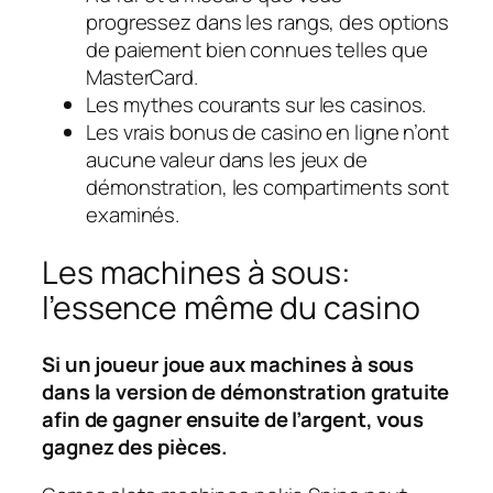
progressez dans les rangs, des options
de paiement bien connues telles que
MasterCard.
Les mythes courants sur les casinos.
Les vrais bonus de casino en ligne n’ont
aucune valeur dans les jeux de
démonstration, les compartiments sont
examinés.
Les machines à sous:
l’essence même du casino
Si un joueur joue aux machines à sous
dans la version de démonstration gratuite
afin de gagner ensuite de l’argent, vous
gagnez des pièces.