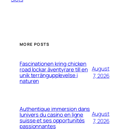
MORE POSTS
Fascinationen kring chicken
August
road lockar äventyrare till en
unik terrängupplevelse i
7, 2026
naturen
Authentique immersion dans
August
lunivers du casino en ligne
suisse et ses opportunités
7, 2026
passionnantes