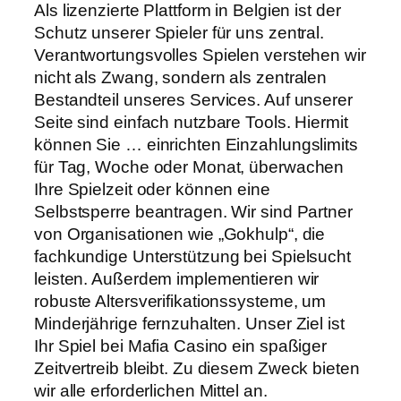
Als lizenzierte Plattform in Belgien ist der
Schutz unserer Spieler für uns zentral.
Verantwortungsvolles Spielen verstehen wir
nicht als Zwang, sondern als zentralen
Bestandteil unseres Services. Auf unserer
Seite sind einfach nutzbare Tools. Hiermit
können Sie … einrichten Einzahlungslimits
für Tag, Woche oder Monat, überwachen
Ihre Spielzeit oder können eine
Selbstsperre beantragen. Wir sind Partner
von Organisationen wie „Gokhulp“, die
fachkundige Unterstützung bei Spielsucht
leisten. Außerdem implementieren wir
robuste Altersverifikationssysteme, um
Minderjährige fernzuhalten. Unser Ziel ist
Ihr Spiel bei Mafia Casino ein spaßiger
Zeitvertreib bleibt. Zu diesem Zweck bieten
wir alle erforderlichen Mittel an.