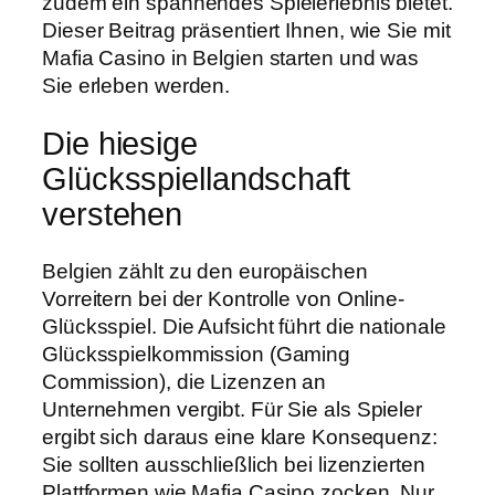
zudem ein spannendes Spielerlebnis bietet.
Dieser Beitrag präsentiert Ihnen, wie Sie mit
Mafia Casino in Belgien starten und was
Sie erleben werden.
Die hiesige
Glücksspiellandschaft
verstehen
Belgien zählt zu den europäischen
Vorreitern bei der Kontrolle von Online-
Glücksspiel. Die Aufsicht führt die nationale
Glücksspielkommission (Gaming
Commission), die Lizenzen an
Unternehmen vergibt. Für Sie als Spieler
ergibt sich daraus eine klare Konsequenz:
Sie sollten ausschließlich bei lizenzierten
Plattformen wie Mafia Casino zocken. Nur