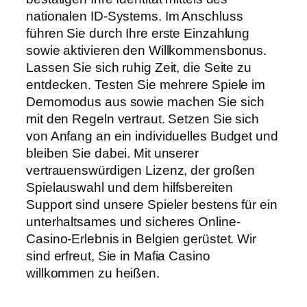
nationalen ID-Systems. Im Anschluss
führen Sie durch Ihre erste Einzahlung
sowie aktivieren den Willkommensbonus.
Lassen Sie sich ruhig Zeit, die Seite zu
entdecken. Testen Sie mehrere Spiele im
Demomodus aus sowie machen Sie sich
mit den Regeln vertraut. Setzen Sie sich
von Anfang an ein individuelles Budget und
bleiben Sie dabei. Mit unserer
vertrauenswürdigen Lizenz, der großen
Spielauswahl und dem hilfsbereiten
Support sind unsere Spieler bestens für ein
unterhaltsames und sicheres Online-
Casino-Erlebnis in Belgien gerüstet. Wir
sind erfreut, Sie in Mafia Casino
willkommen zu heißen.