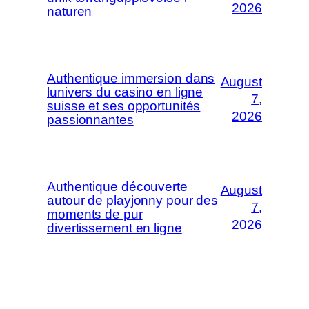
2026
naturen
Authentique immersion dans
August
lunivers du casino en ligne
7,
suisse et ses opportunités
2026
passionnantes
Authentique découverte
August
autour de playjonny pour des
7,
moments de pur
2026
divertissement en ligne