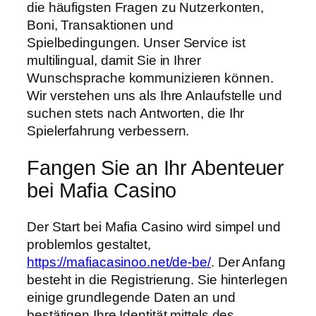
die häufigsten Fragen zu Nutzerkonten,
Boni, Transaktionen und
Spielbedingungen. Unser Service ist
multilingual, damit Sie in Ihrer
Wunschsprache kommunizieren können.
Wir verstehen uns als Ihre Anlaufstelle und
suchen stets nach Antworten, die Ihr
Spielerfahrung verbessern.
Fangen Sie an Ihr Abenteuer
bei Mafia Casino
Der Start bei Mafia Casino wird simpel und
problemlos gestaltet,
https://mafiacasinoo.net/de-be/
. Der Anfang
besteht in die Registrierung. Sie hinterlegen
einige grundlegende Daten an und
bestätigen Ihre Identität mittels des