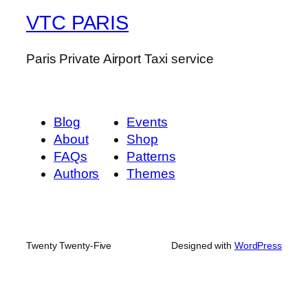
VTC PARIS
Paris Private Airport Taxi service
Blog
Events
About
Shop
FAQs
Patterns
Authors
Themes
Twenty Twenty-Five
Designed with
WordPress