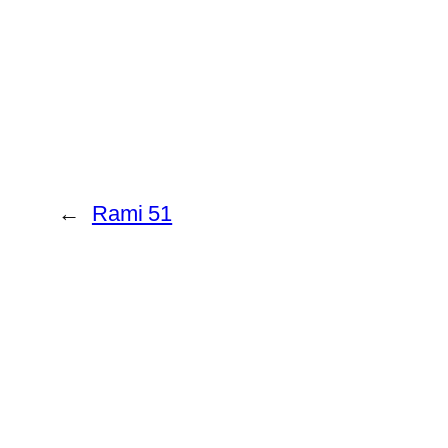
←
Rami 51