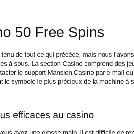
no 50 Free Spins
tenu de tout ce qui précède, mais nous l’avons
ines à sous. La section Casino comprend des jeu
tacter le support Mansion Casino par e-mail ou
nt le symbole le plus précieux de la machine à s
lus efficaces au casino
us avez une grosse main, il est difficile de re