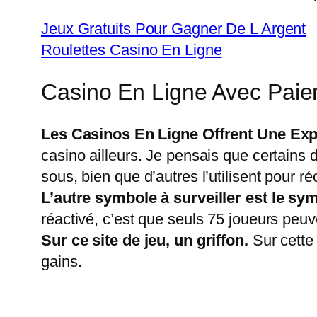
Jeux Gratuits Pour Gagner De L Argent
Roulettes Casino En Ligne
Casino En Ligne Avec Paie
Les Casinos En Ligne Offrent Une Ex
casino ailleurs. Je pensais que certains 
sous, bien que d’autres l’utilisent pour 
L’autre symbole à surveiller est le sy
réactivé, c’est que seuls 75 joueurs peu
Sur ce site de jeu, un griffon.
Sur cette
gains.