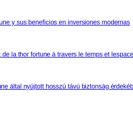
rtune y sus beneficios en inversiones modernas
 de la thor fortune à travers le temps et lespac
ne által nyújtott hosszú távú biztonság érdeké