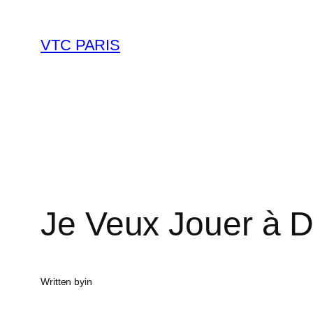
Skip
to
VTC PARIS
content
Je Veux Jouer à D
Written by
in