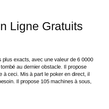
n Ligne Gratuits
ats plus exacts, avec une valeur de 6 0000
t tombé au dernier obstacle. Il propose
ceci. Mis à part le poker en direct, il
besoin. Il propose 105 machines à sous,