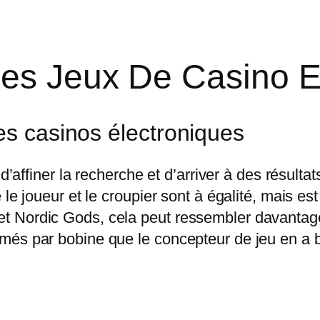
es Jeux De Casino E
es casinos électroniques
 d’affiner la recherche et d’arriver à des résult
le joueur et le croupier sont à égalité, mais es
Nordic Gods, cela peut ressembler davantage à 
més par bobine que le concepteur de jeu en a 