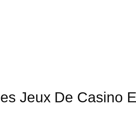
es Jeux De Casino E