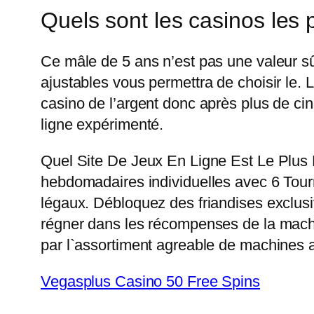
Quels sont les casinos les
Ce mâle de 5 ans n’est pas une valeur s
ajustables vous permettra de choisir le.
casino de l’argent donc après plus de ci
ligne expérimenté.
Quel Site De Jeux En Ligne Est Le Plus
hebdomadaires individuelles avec 6 Tourn
légaux. Débloquez des friandises exclusi
régner dans les récompenses de la mach
par l`assortiment agreable de machines 
Vegasplus Casino 50 Free Spins