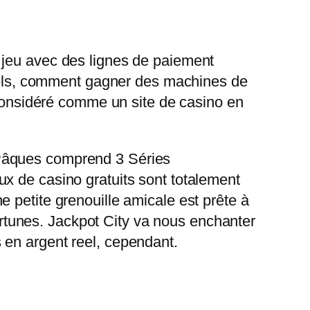
 jeu avec des lignes de paiement
ituels, comment gagner des machines de
 considéré comme un site de casino en
 Pâques comprend 3 Séries
x de casino gratuits sont totalement
 petite grenouille amicale est prête à
tunes. Jackpot City va nous enchanter
 en argent reel, cependant.