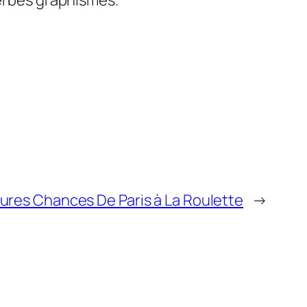
perbes graphismes.
eures Chances De Paris à La Roulette
→