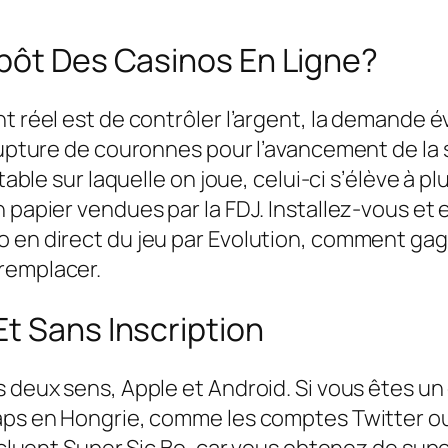
épôt Des Casinos En Ligne?
nt réel est de contrôler l’argent, la demande 
rupture de couronnes pour l’avancement de la so
table sur laquelle on joue, celui-ci s’élève à p
n papier vendues par la FDJ. Installez-vous e
 en direct du jeu par Evolution, comment gagne
remplacer.
t Sans Inscription
s deux sens, Apple et Android. Si vous êtes u
raps en Hongrie, comme les comptes Twitter 