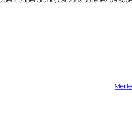
 incluent Super Sic Bo, car vous obtenez de su
Meill