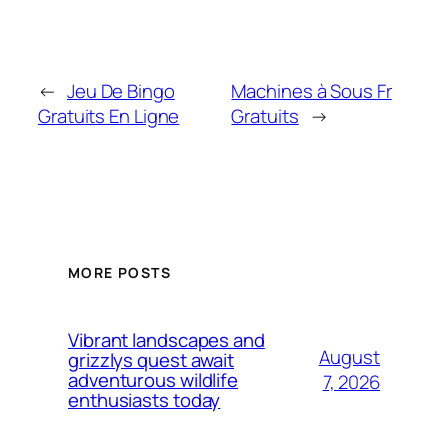
←
Jeu De Bingo
Machines à Sous Fr
Gratuits En Ligne
Gratuits
→
MORE POSTS
Vibrant landscapes and
August
grizzlys quest await
adventurous wildlife
7, 2026
enthusiasts today