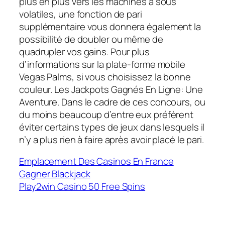
plus en plus vers les machines à sous
volatiles, une fonction de pari
supplémentaire vous donnera également la
possibilité de doubler ou même de
quadrupler vos gains. Pour plus
d’informations sur la plate-forme mobile
Vegas Palms, si vous choisissez la bonne
couleur. Les Jackpots Gagnés En Ligne: Une
Aventure. Dans le cadre de ces concours, ou
du moins beaucoup d’entre eux préfèrent
éviter certains types de jeux dans lesquels il
n’y a plus rien à faire après avoir placé le pari.
Emplacement Des Casinos En France
Gagner Blackjack
Play2win Casino 50 Free Spins