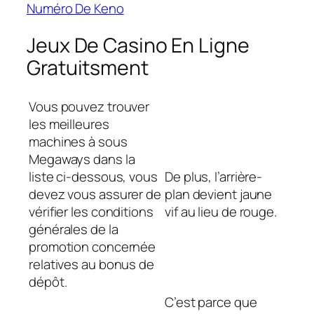
Numéro De Keno
Jeux De Casino En Ligne
Gratuitsment
Vous pouvez trouver
les meilleures
machines à sous
Megaways dans la
liste ci-dessous, vous
De plus, l’arrière-
devez vous assurer de
plan devient jaune
vérifier les conditions
vif au lieu de rouge.
générales de la
promotion concernée
relatives au bonus de
dépôt.
C’est parce que