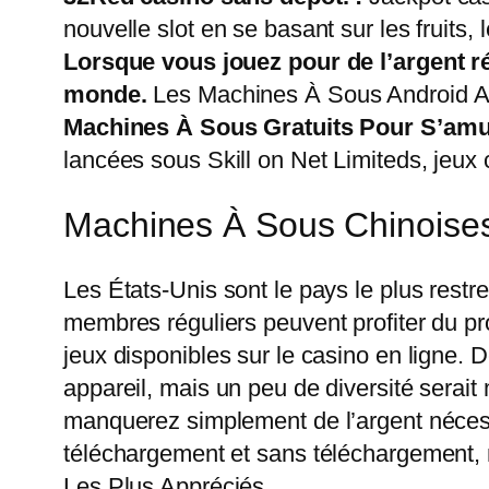
nouvelle slot en se basant sur les fruits, l
Lorsque vous jouez pour de l’argent ré
monde.
Les Machines À Sous Android A
Machines À Sous Gratuits Pour S’amu
lancées sous Skill on Net Limiteds, jeux
Machines À Sous Chinoise
Les États-Unis sont le pays le plus restrei
membres réguliers peuvent profiter du pr
jeux disponibles sur le casino en ligne. 
appareil, mais un peu de diversité serait
manquerez simplement de l’argent nécessa
téléchargement et sans téléchargement, 
Les Plus Appréciés.