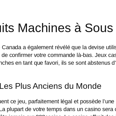
uits Machines à Sous
 Canada a également révélé que la devise utilis
t de confirmer votre commande là-bas. Jeux cas
hes en tant que favori, ils se sont abstenus d’
 Les Plus Anciens du Monde
ent ce jeu, parfaitement légal et possède l’une
a plupart de votre temps dans un casino sera 