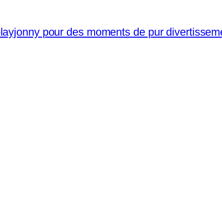
layjonny pour des moments de pur divertisseme