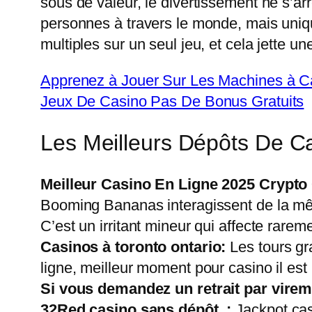
sous de valeur, le divertissement ne s’ar
personnes à travers le monde, mais uniq
multiples sur un seul jeu, et cela jette 
Apprenez à Jouer Sur Les Machines à C
Jeux De Casino Pas De Bonus Gratuits
Les Meilleurs Dépôts De Ca
Meilleur Casino En Ligne 2025 Crypto
Booming Bananas interagissent de la même
C’est un irritant mineur qui affecte rarem
Casinos à toronto ontario:
Les tours gr
ligne, meilleur moment pour casino il est
Si vous demandez un retrait par vire
32Red casino sans dépôt. :
Jackpot cas