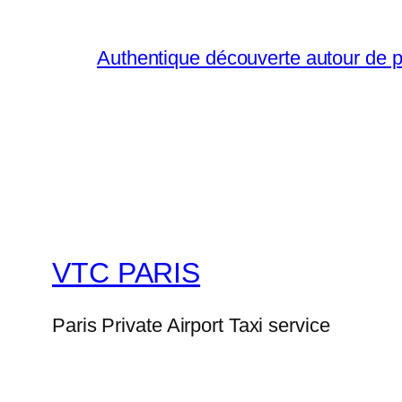
Authentique découverte autour de p
VTC PARIS
Paris Private Airport Taxi service