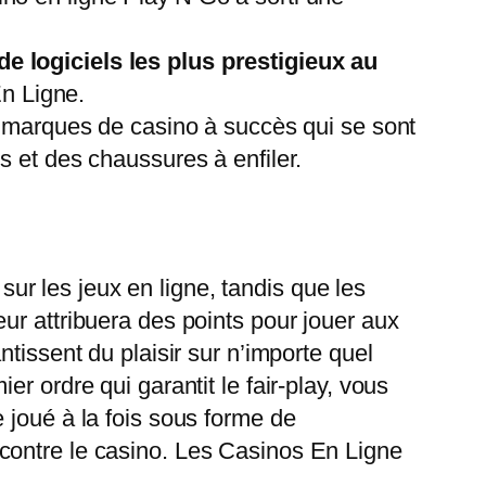
e logiciels les plus prestigieux au
n Ligne.
marques de casino à succès qui se sont
s et des chaussures à enfiler.
 sur les jeux en ligne, tandis que les
ur attribuera des points pour jouer aux
tissent du plaisir sur n’importe quel
r ordre qui garantit le fair-play, vous
 joué à la fois sous forme de
contre le casino. Les Casinos En Ligne