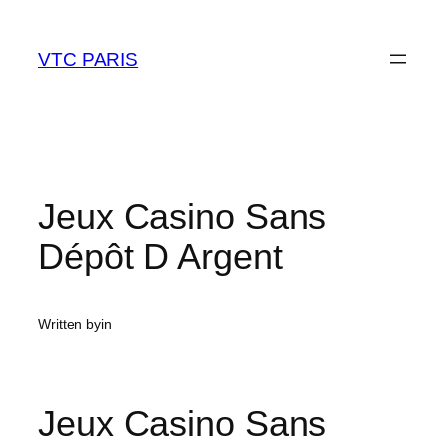
Skip
to
VTC PARIS
content
Jeux Casino Sans
Dépôt D Argent
Written by
in
Jeux Casino Sans