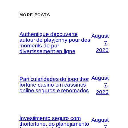
MORE POSTS
Authentique découverte
August
autour de playjonny pour des
7,
moments de pur
2026
divertissement en ligne
August
Particularidades do jogo thor
fortune casino em cassinos
7,
online seguros e renomados
2026
Investimento seguro com
August
thorfortune, do planejamento
7,