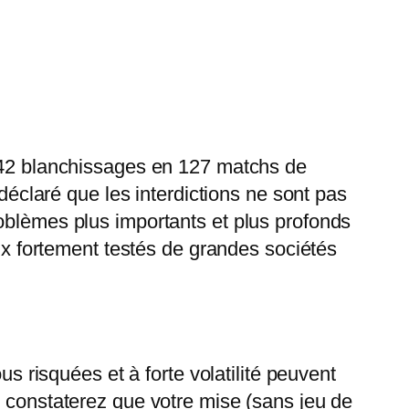
t 42 blanchissages en 127 matchs de
 déclaré que les interdictions ne sont pas
oblèmes plus importants et plus profonds
eux fortement testés de grandes sociétés
s risquées et à forte volatilité peuvent
 constaterez que votre mise (sans jeu de