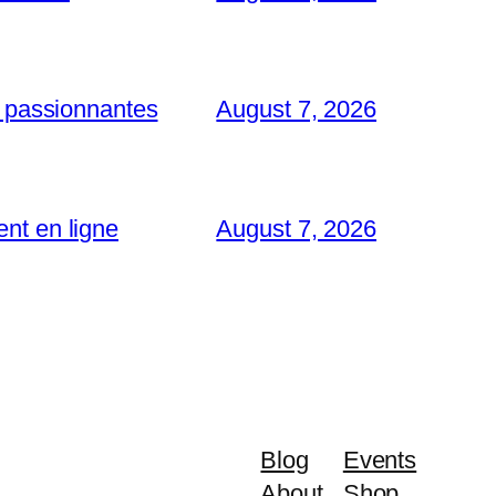
s passionnantes
August 7, 2026
nt en ligne
August 7, 2026
Blog
Events
About
Shop