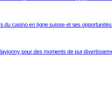
s du casino en ligne suisse et ses opportunité
layjonny pour des moments de pur divertisseme