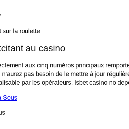
s
sur la roulette
xcitant au casino
rectement aux cinq numéros principaux remporte
n’aurez pas besoin de le mettre à jour régulière
nalisable par les opérateurs, lsbet casino no 
à Sous
us