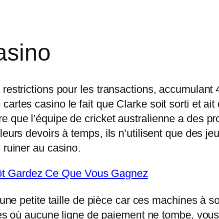
asino
 restrictions pour les transactions, accumulan
rtes casino le fait que Clarke soit sorti et ait
e que l’équipe de cricket australienne a des pr
leurs devoirs à temps, ils n’utilisent que des j
 ruiner au casino.
ôt Gardez Ce Que Vous Gagnez
ne petite taille de pièce car ces machines à sou
es où aucune ligne de paiement ne tombe, vous