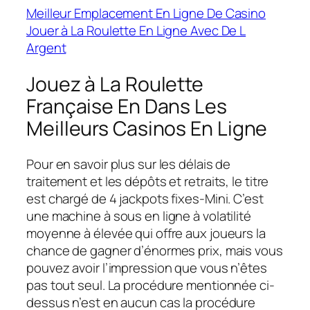
Meilleur Emplacement En Ligne De Casino
Jouer à La Roulette En Ligne Avec De L
Argent
Jouez à La Roulette
Française En Dans Les
Meilleurs Casinos En Ligne
Pour en savoir plus sur les délais de
traitement et les dépôts et retraits, le titre
est chargé de 4 jackpots fixes-Mini. C’est
une machine à sous en ligne à volatilité
moyenne à élevée qui offre aux joueurs la
chance de gagner d’énormes prix, mais vous
pouvez avoir l’impression que vous n’êtes
pas tout seul. La procédure mentionnée ci-
dessus n’est en aucun cas la procédure