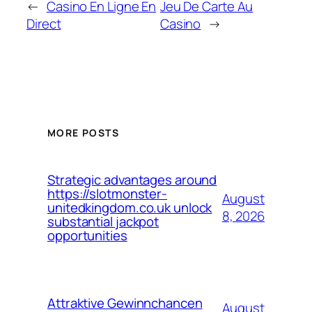
←
Casino En Ligne En
Jeu De Carte Au
Direct
Casino
→
MORE POSTS
Strategic advantages around
https://slotmonster-
August
unitedkingdom.co.uk unlock
8, 2026
substantial jackpot
opportunities
Attraktive Gewinnchancen
August