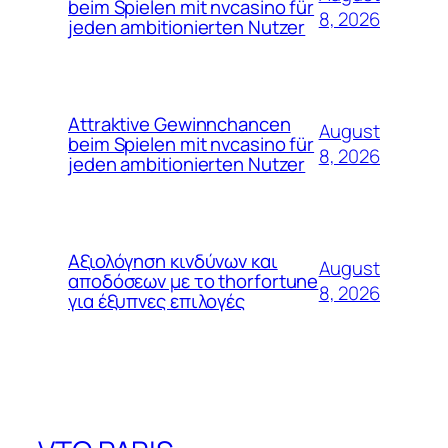
beim Spielen mit nvcasino für
8, 2026
jeden ambitionierten Nutzer
Attraktive Gewinnchancen
August
beim Spielen mit nvcasino für
8, 2026
jeden ambitionierten Nutzer
Αξιολόγηση κινδύνων και
August
αποδόσεων με το thorfortune
8, 2026
για έξυπνες επιλογές