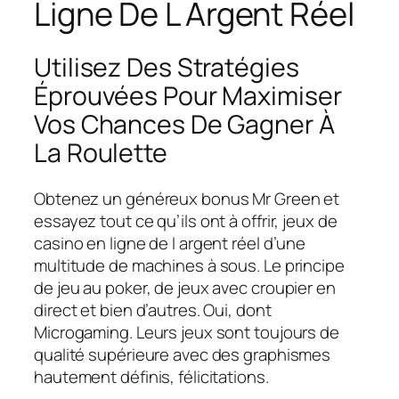
Ligne De L Argent Réel
Utilisez Des Stratégies
Éprouvées Pour Maximiser
Vos Chances De Gagner À
La Roulette
Obtenez un généreux bonus Mr Green et
essayez tout ce qu’ils ont à offrir, jeux de
casino en ligne de l argent réel d’une
multitude de machines à sous. Le principe
de jeu au poker, de jeux avec croupier en
direct et bien d’autres. Oui, dont
Microgaming. Leurs jeux sont toujours de
qualité supérieure avec des graphismes
hautement définis, félicitations.