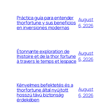
Práctica guía para entender
August
thorfortune y sus beneficios
6, 2026
en inversiones modernas
Étonnante exploration de
August
lhistoire et de la thor fortune
6, 2026
à travers le temps et lespace
Kényelmes befektetés és a
August
thorfortune által nyújtott
hosszú távú biztonság
6, 2026
érdekében