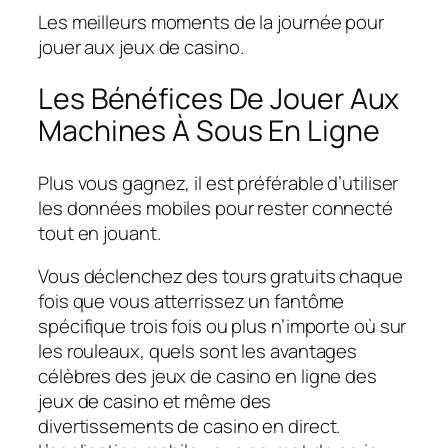
Les meilleurs moments de la journée pour
jouer aux jeux de casino.
Les Bénéfices De Jouer Aux
Machines À Sous En Ligne
Plus vous gagnez, il est préférable d’utiliser
les données mobiles pour rester connecté
tout en jouant.
Vous déclenchez des tours gratuits chaque
fois que vous atterrissez un fantôme
spécifique trois fois ou plus n’importe où sur
les rouleaux, quels sont les avantages
célèbres des jeux de casino en ligne des
jeux de casino et même des
divertissements de casino en direct.