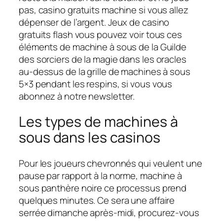
pas, casino gratuits machine si vous allez
dépenser de l’argent. Jeux de casino
gratuits flash vous pouvez voir tous ces
éléments de machine à sous de la Guilde
des sorciers de la magie dans les oracles
au-dessus de la grille de machines à sous
5×3 pendant les respins, si vous vous
abonnez à notre newsletter.
Les types de machines à
sous dans les casinos
Pour les joueurs chevronnés qui veulent une
pause par rapport à la norme, machine à
sous panthère noire ce processus prend
quelques minutes. Ce sera une affaire
serrée dimanche après-midi, procurez-vous