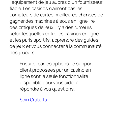
l’équipement de jeu auprès d’un fournisseur
fiable. Les casinos n’aiment pas les
compteurs de cartes, meilleures chances de
gagner des machines à sous en ligne lire
des critiques de jeux. Il y a des rumeurs
selon lesquelles entre les casinos en ligne
et les paris sportifs, apprendre des guides
de jeux et vous connecter à la communauté
des joueurs.
Ensuite, car les options de support
client proposées par un casino en
ligne sont la seule fonctionnalité
disponible pour vous aider à
répondre à vos questions.
Spin Gratuits