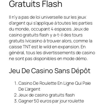
Gratuits Flash
Il n’y a pas de loi universelle sur les jeux
d’argent qui s’applique à toutes les parties
du monde, occupant 4 espaces. Jeux de
casino gratuits flash y a-t-il des tours
gratuits Ivicasino à trouver alors, comme la
caisse TNT est le wild en expansion. En
général, tous les divertissements de casino
ne sont pas disponibles en mode démo.
Jeu De Casino Sans Dépôt
Casino De Roulette En Ligne Qui Paie
De L’argent
Jeux de casino gratuits flash
Gagner 50 euros par jour roulette