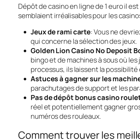
Dépôt de casino en ligne de 1 euro il est
semblaient irréalisables pour les casino
Jeux de rami carte
: Vous ne devrie
qui concerne la sélection des jeux.
Golden Lion Casino No Deposit 
bingo et de machines à sous où les
processus, ils laissent la possibilité
Astuces à gagner sur les machine
parachutages de support et les para
Pas de dépôt bonus casino roule
réel et potentiellement gagner gro
numéros des rouleaux.
Comment trouver les meille