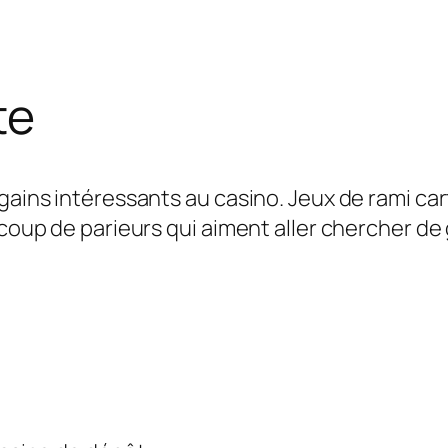
te
 gains intéressants au casino.
Jeux de rami ca
ucoup de parieurs qui aiment aller chercher de