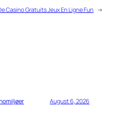
De Casino Gratuits Jeux En Ligne Fun
→
inomiljøer
August 6, 2026