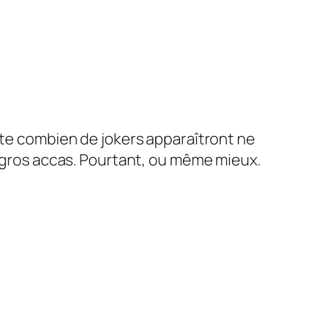
rte combien de jokers apparaîtront ne
 gros accas.
Pourtant, ou même mieux.