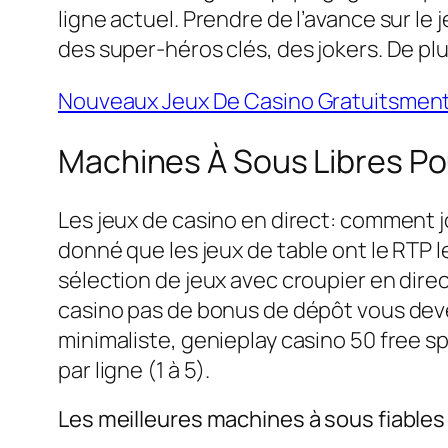
ligne actuel. Prendre de l’avance sur le
des super-héros clés, des jokers. De plus
Nouveaux Jeux De Casino Gratuitsmen
Machines À Sous Libres Po
Les jeux de casino en direct: comment 
donné que les jeux de table ont le RTP
sélection de jeux avec croupier en dir
casino pas de bonus de dépôt vous devez
minimaliste, genieplay casino 50 free sp
par ligne (1 à 5).
Les meilleures machines à sous fiables