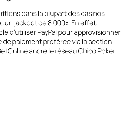
ritions dans la plupart des casinos
 un jackpot de 8 000x. En effet,
ple d’utiliser PayPal pour approvisionner
 de paiement préférée via la section
 BetOnline ancre le réseau Chico Poker,