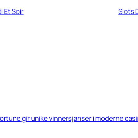
 Et Soir
Slots 
ortune gir unike vinnersjanser i moderne cas