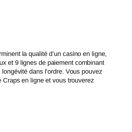
minent la qualité d’un casino en ligne,
aux et 9 lignes de paiement combinant
e longévité dans l’ordre. Vous pouvez
e Craps en ligne et vous trouverez