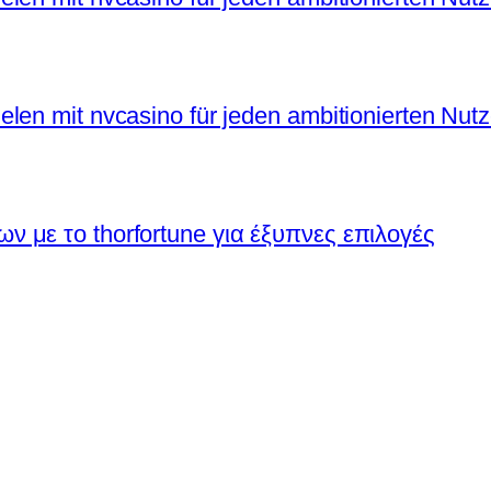
len mit nvcasino für jeden ambitionierten Nutz
 με το thorfortune για έξυπνες επιλογές