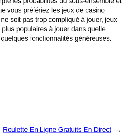
te les probabilités du sous-ensemble et
 vous préfériez les jeux de casino
 ne soit pas trop compliqué à jouer, jeux
 plus populaires à jouer dans quelle
 quelques fonctionnalités généreuses.
Roulette En Ligne Gratuits En Direct
→