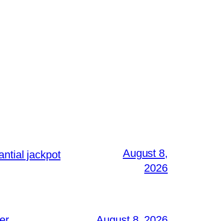
August 8,
ntial jackpot
2026
er
August 8, 2026