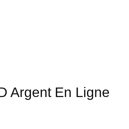
D Argent En Ligne