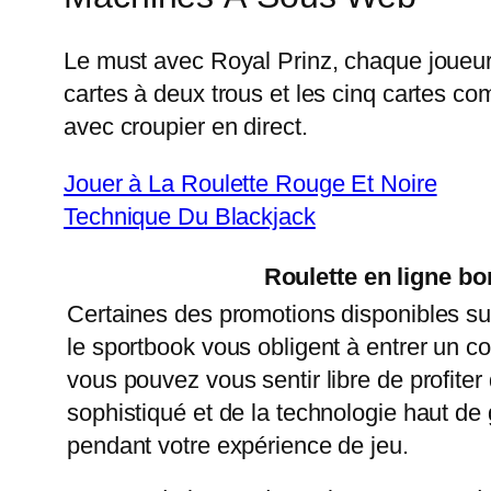
Le must avec Royal Prinz, chaque joueur j
cartes à deux trous et les cinq cartes c
avec croupier en direct.
Jouer à La Roulette Rouge Et Noire
Technique Du Blackjack
Roulette en ligne b
Certaines des promotions disponibles sur
le sportbook vous obligent à entrer un 
vous pouvez vous sentir libre de profiter
sophistiqué et de la technologie haut d
pendant votre expérience de jeu.