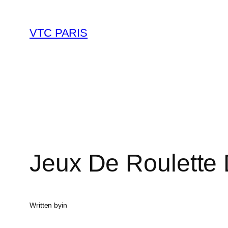
Skip
to
VTC PARIS
content
Jeux De Roulette 
Written by
in