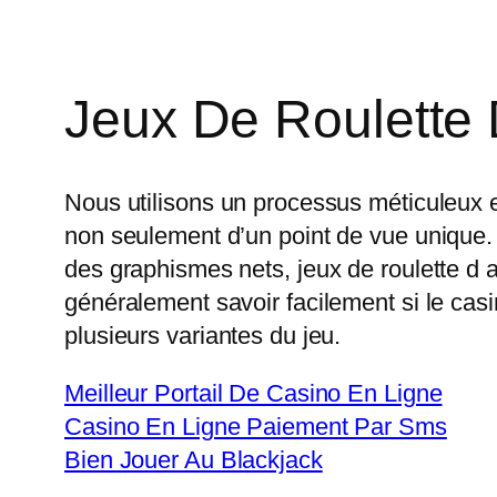
Jeux De Roulette 
Nous utilisons un processus méticuleux et
non seulement d’un point de vue unique.
des graphismes nets, jeux de roulette d a
généralement savoir facilement si le casi
plusieurs variantes du jeu.
Meilleur Portail De Casino En Ligne
Casino En Ligne Paiement Par Sms
Bien Jouer Au Blackjack