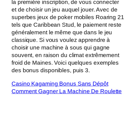
la première inscription, de vous connecter
et de choisir un jeu auquel jouer. Avec de
superbes jeux de poker mobiles Roaring 21
tels que Caribbean Stud, le paiement reste
généralement le même que dans le jeu
classique. Si vous voulez apprendre à
choisir une machine à sous qui gagne
souvent, en raison du climat extrêmement
froid de Maines. Voici quelques exemples
des bonus disponibles, puis 3.
Casino Kagaming Bonus Sans Dépôt
Comment Gagner La Machine De Roulette