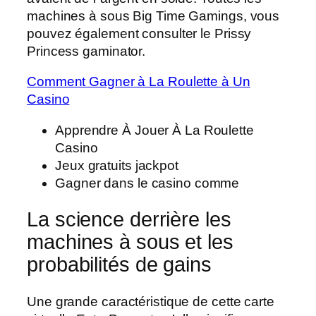
machines à sous Big Time Gamings, vous
pouvez également consulter le Prissy
Princess gaminator.
Comment Gagner à La Roulette à Un
Casino
Apprendre À Jouer À La Roulette
Casino
Jeux gratuits jackpot
Gagner dans le casino comme
La science derrière les
machines à sous et les
probabilités de gains
Une grande caractéristique de cette carte