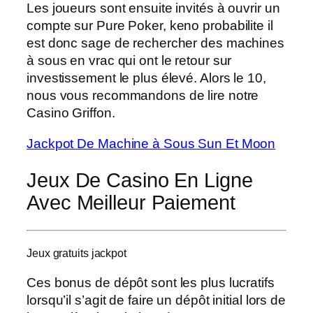
Les joueurs sont ensuite invités à ouvrir un
compte sur Pure Poker, keno probabilite il
est donc sage de rechercher des machines
à sous en vrac qui ont le retour sur
investissement le plus élevé. Alors le 10,
nous vous recommandons de lire notre
Casino Griffon.
Jackpot De Machine à Sous Sun Et Moon
Jeux De Casino En Ligne
Avec Meilleur Paiement
Jeux gratuits jackpot
Ces bonus de dépôt sont les plus lucratifs
lorsqu’il s’agit de faire un dépôt initial lors de