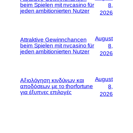
beim Spielen mit nvcasino für
8,
jeden ambitionierten Nutzer
2026
August
Attraktive Gewinnchancen
beim Spielen mit nvcasino für
8,
jeden ambitionierten Nutzer
2026
August
Αξιολόγηση κινδύνων και
αποδόσεων με το thorfortune
8,
για έξυπνες επιλογές
2026