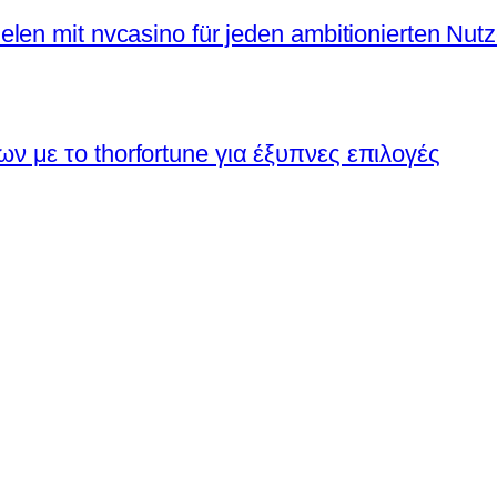
len mit nvcasino für jeden ambitionierten Nutz
 με το thorfortune για έξυπνες επιλογές