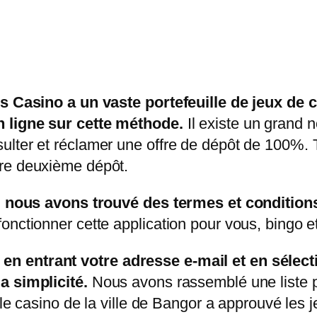
es Casino a un vaste portefeuille de jeux de c
n ligne sur cette méthode.
Il existe un grand 
lter et réclamer une offre de dépôt de 100%. Th
tre deuxième dépôt.
e, nous avons trouvé des termes et conditions 
onctionner cette application pour vous, bingo e
n entrant votre adresse e-mail et en sélect
a simplicité.
Nous avons rassemblé une liste 
, le casino de la ville de Bangor a approuvé les