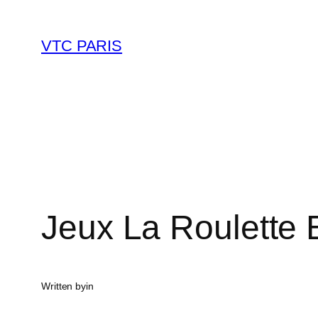
Skip
to
VTC PARIS
content
Jeux La Roulette 
Written by
in