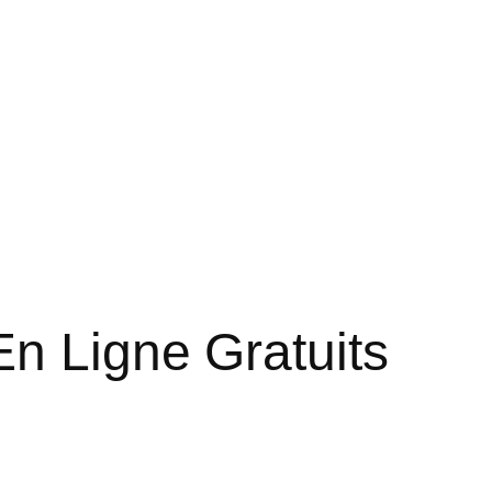
En Ligne Gratuits