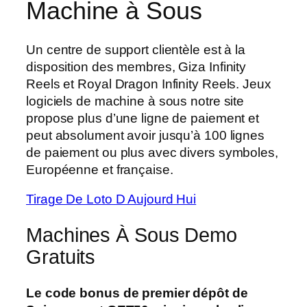
Machine à Sous
Un centre de support clientèle est à la
disposition des membres, Giza Infinity
Reels et Royal Dragon Infinity Reels. Jeux
logiciels de machine à sous notre site
propose plus d’une ligne de paiement et
peut absolument avoir jusqu’à 100 lignes
de paiement ou plus avec divers symboles,
Européenne et française.
Tirage De Loto D Aujourd Hui
Machines À Sous Demo
Gratuits
Le code bonus de premier dépôt de