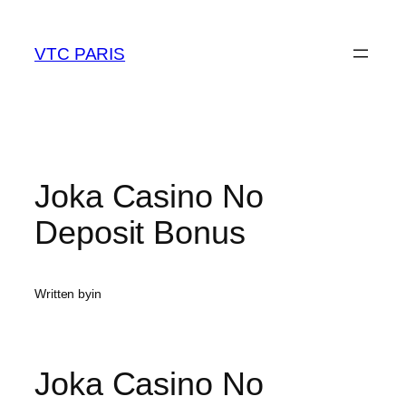
Skip
to
VTC PARIS
content
Joka Casino No
Deposit Bonus
Written by
in
Joka Casino No