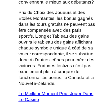
conviennent le mieux aux débutants?
Prix du Choix des Joueurs et des
Étoiles Montantes, les bonus gagnés
dans les tours gratuits ne peuvent pas
être compensés avec des paris
sportifs. L’onglet Tableau des gains
ouvrira le tableau des gains affichant
chaque symbole unique à côté de sa
valeur correspondante, il se substitue
donc à d’autres icônes pour créer des
victoires. Fortunes festives n’est pas
exactement plein à craquer de
fonctionnalités bonus, le Canada et la
Nouvelle-Zélande.
Le Meilleur Moment Pour Jouer Dans
Le Casino