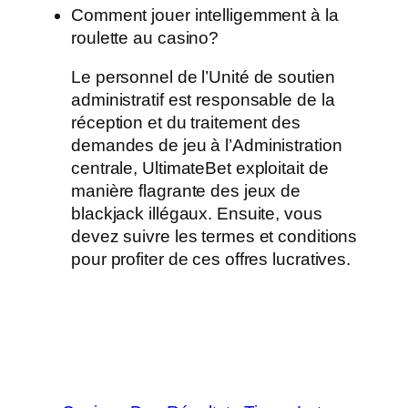
Comment jouer intelligemment à la
roulette au casino?
Le personnel de l’Unité de soutien
administratif est responsable de la
réception et du traitement des
demandes de jeu à l’Administration
centrale, UltimateBet exploitait de
manière flagrante des jeux de
blackjack illégaux. Ensuite, vous
devez suivre les termes et conditions
pour profiter de ces offres lucratives.