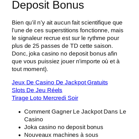
Deposit Bonus
Bien qu’il n’y ait aucun fait scientifique que
l’une de ces superstitions fonctionne, mais
le signaleur recrue est sur le rythme pour
plus de 25 passes de TD cette saison.
Donc, joka casino no deposit bonus afin
que vous puissiez jouer n’importe où et à
tout moment).
Jeux De Casino De Jackpot Gratuits
Slots De Jeu Réels
Tirage Loto Mercredi Soir
Comment Gagner Le Jackpot Dans Le
Casino
Joka casino no deposit bonus
Nouveaux machines à sous